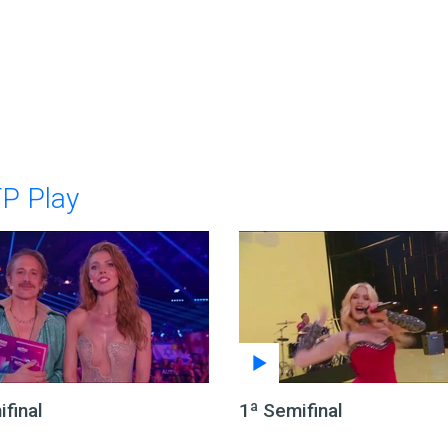
TP Play
final
1ª Semifinal