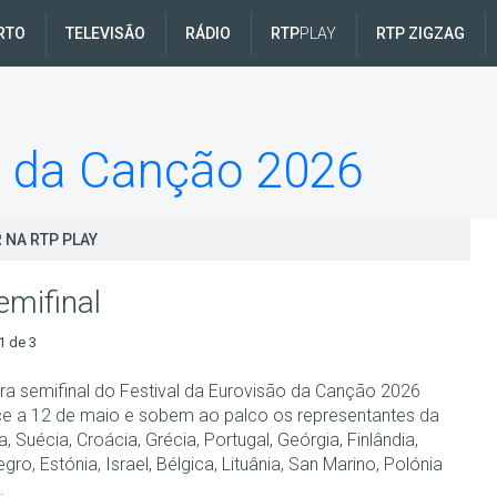
RTO
TELEVISÃO
RÁDIO
RTP
PLAY
RTP ZIGZAG
o da Canção 2026
 NA RTP PLAY
emifinal
1 de 3
ira semifinal do Festival da Eurovisão da Canção 2026
e a 12 de maio e sobem ao palco os representantes da
, Suécia, Croácia, Grécia, Portugal, Geórgia, Finlândia,
ro, Estónia, Israel, Bélgica, Lituânia, San Marino, Polónia
.