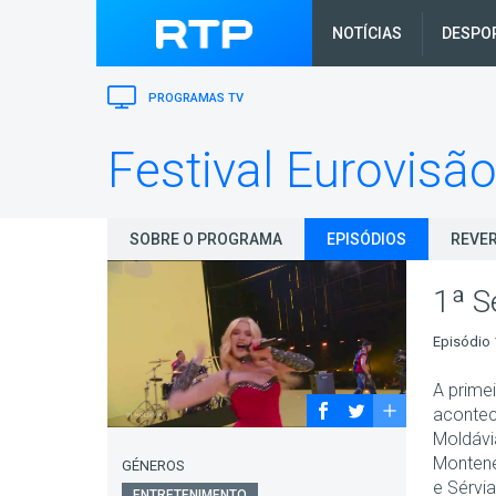
NOTÍCIAS
DESPO
PROGRAMAS TV
Festival Eurovisã
SOBRE O PROGRAMA
EPISÓDIOS
REVER
1ª S
Episódio 
A prime
acontec
Moldávia
Monteneg
GÉNEROS
e Sérvia
ENTRETENIMENTO