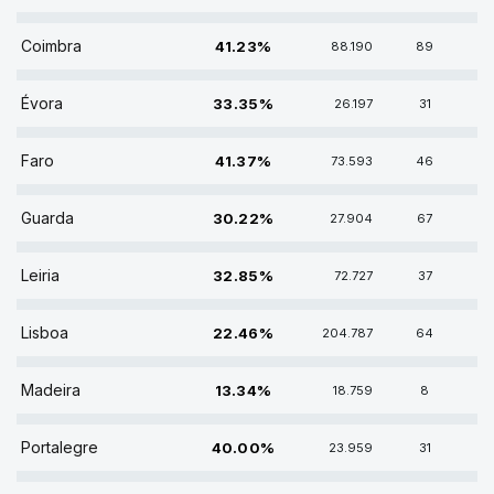
41.23% DE VOTOS
Coimbra
41.23%
88.190
89
33.35% DE VOTOS
Évora
33.35%
26.197
31
41.37% DE VOTOS
Faro
41.37%
73.593
46
30.22% DE VOTOS
Guarda
30.22%
27.904
67
32.85% DE VOTOS
Leiria
32.85%
72.727
37
22.46% DE VOTOS
Lisboa
22.46%
204.787
64
13.34% DE VOTOS
Madeira
13.34%
18.759
8
40.00% DE VOTOS
Portalegre
40.00%
23.959
31
38.32% DE VOTOS