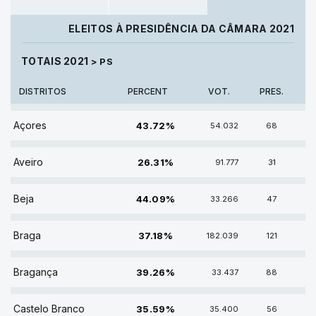
ELEITOS À PRESIDÊNCIA DA CÂMARA 2021
TOTAIS 2021
> PS
DISTRITOS
PERCENT
VOT.
PRES.
43.72% DE VOTOS
Açores
43.72%
54.032
68
26.31% DE VOTOS
Aveiro
26.31%
91.777
31
44.09% DE VOTOS
Beja
44.09%
33.266
47
37.18% DE VOTOS
Braga
37.18%
182.039
121
39.26% DE VOTOS
Bragança
39.26%
33.437
88
35.59% DE VOTOS
Castelo Branco
35.59%
35.400
56