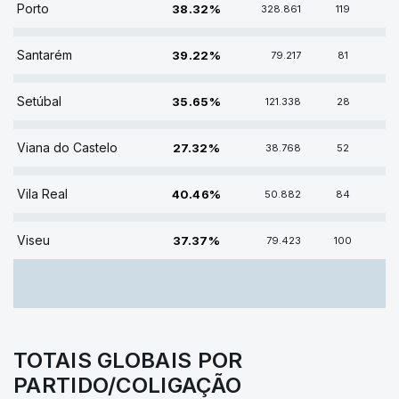
Porto
38.32%
328.861
119
39.22% DE VOTOS
Santarém
39.22%
79.217
81
35.65% DE VOTOS
Setúbal
35.65%
121.338
28
27.32% DE VOTOS
Viana do Castelo
27.32%
38.768
52
40.46% DE VOTOS
Vila Real
40.46%
50.882
84
37.37% DE VOTOS
Viseu
37.37%
79.423
100
TOTAIS GLOBAIS POR
PARTIDO/COLIGAÇÃO