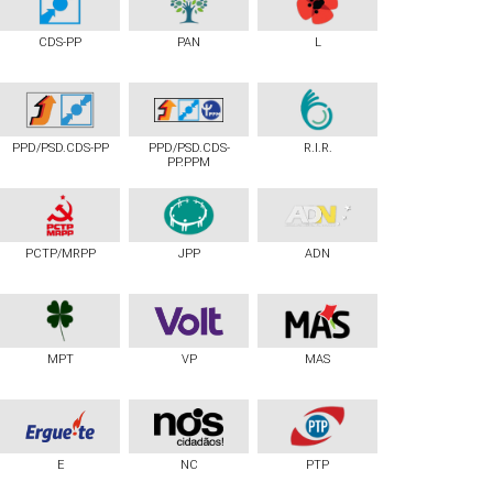
CDS-PP
PAN
L
PPD/PSD.CDS-PP
PPD/PSD.CDS-
R.I.R.
PP.PPM
PCTP/MRPP
JPP
ADN
MPT
VP
MAS
E
NC
PTP