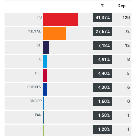
%
Dep.
PS
41,37%
120
PPD/PSD
27,67%
72
CH
7,18%
12
IL
4,91%
8
B.E.
4,40%
5
PCP-PEV
4,30%
6
CDS-PP
1,60%
0
PAN
1,58%
1
L
1,28%
1