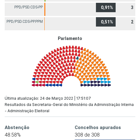
PPD/PSD.CDS-PP
0,91%
3
PPD/PSD.CDS-PP.PPM
0,51%
2
Parlamento
Última atualização: 24 de Março 2022 | 17:51:07
Resultados da Secretaria-Geral do Ministério da Administração Interna
- Administração Eleitoral
Abstenção
Concelhos apurados
48.58%
308 de 308