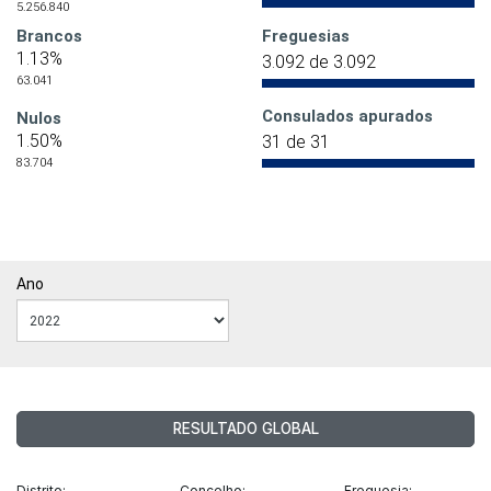
5.256.840
Brancos
Freguesias
1.13%
3.092 de 3.092
63.041
Consulados apurados
Nulos
1.50%
31 de 31
83.704
Ano
RESULTADO GLOBAL
Distrito:
Concelho:
Freguesia: