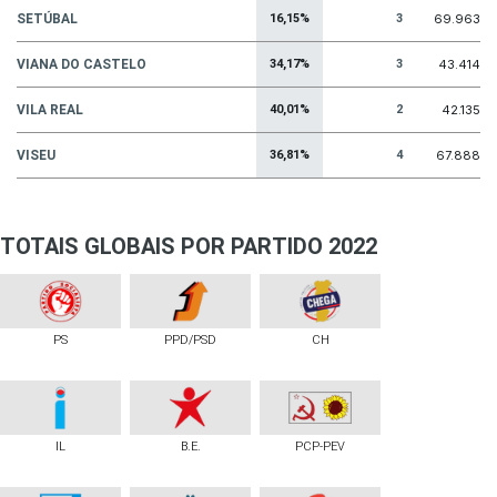
SETÚBAL
16,15%
3
69.963
VIANA DO CASTELO
34,17%
3
43.414
VILA REAL
40,01%
2
42.135
VISEU
36,81%
4
67.888
TOTAIS GLOBAIS POR PARTIDO 2022
PS
PPD/PSD
CH
IL
B.E.
PCP-PEV