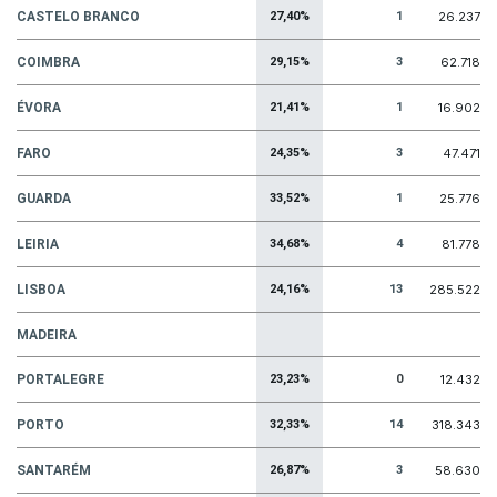
CASTELO BRANCO
27,40%
1
26.237
COIMBRA
29,15%
3
62.718
ÉVORA
21,41%
1
16.902
FARO
24,35%
3
47.471
GUARDA
33,52%
1
25.776
LEIRIA
34,68%
4
81.778
LISBOA
24,16%
13
285.522
MADEIRA
PORTALEGRE
23,23%
0
12.432
PORTO
32,33%
14
318.343
SANTARÉM
26,87%
3
58.630