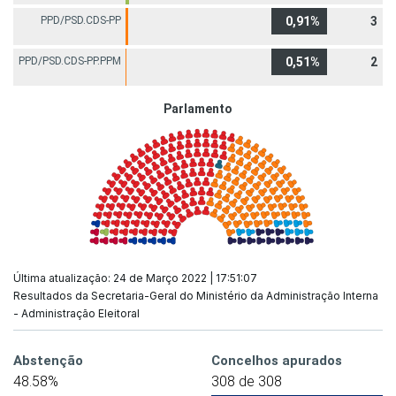
PPD/PSD.CDS-PP
0,91%
3
PPD/PSD.CDS-PP.PPM
0,51%
2
Parlamento
Última atualização: 24 de Março 2022 | 17:51:07
Resultados da Secretaria-Geral do Ministério da Administração Interna
- Administração Eleitoral
Abstenção
Concelhos apurados
48.58%
308 de 308