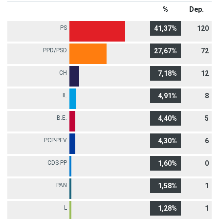
%
Dep.
PS
41,37%
120
PPD/PSD
27,67%
72
CH
7,18%
12
IL
4,91%
8
B.E.
4,40%
5
PCP-PEV
4,30%
6
CDS-PP
1,60%
0
PAN
1,58%
1
L
1,28%
1