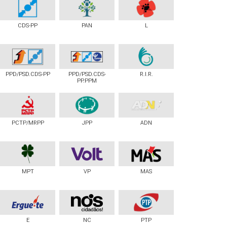
CDS-PP
PAN
L
PPD/PSD.CDS-PP
PPD/PSD.CDS-
R.I.R.
PP.PPM
PCTP/MRPP
JPP
ADN
MPT
VP
MAS
E
NC
PTP