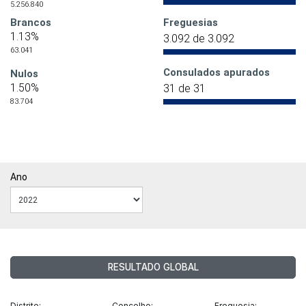
5.256.840
Brancos
Freguesias
1.13%
3.092 de 3.092
63.041
Consulados apurados
Nulos
1.50%
31 de 31
83.704
Ano
RESULTADO GLOBAL
Distrito:
Concelho:
Freguesia: