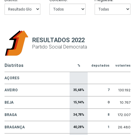
RESULTADOS 2022
Partido Social Democrata
Distritos
%
deputados
votantes
AÇORES
AVEIRO
35,68%
7
130.192
BEJA
15,94%
0
10.767
BRAGA
34,78%
8
172.007
BRAGANÇA
40,28%
1
26.480