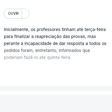
OUVIR
Inicialmente, os professores tinham até terça-feira
para finalizar a reapreciação das provas, mas
perante a incapacidade de dar resposta a todos os
pedidos foram, entretanto, informados que
poderiam fazê-lo até quinta-feira.
A intenção era que os resultados fossem
VER MAIS
publicados no dia seguinte (sexta-feira), o que
poderá não acontecer.
PAÍS
No domingo, estavam concluídos cerca de 50 por
cento dos mais de 20 mil pedidos de reapreciação,
Encontrado morto na cela um dos