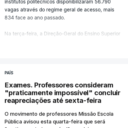
institutos politécnicos disponibilizaram 56.790
vagas através do regime geral de acesso, mais
834 face ao ano passado.
Na terça-feira, a Direção-Geral do Ensino Superior
(DGES) contabilizava já perto de 55 mil candidatos,
VER MAIS
ultrapassando o total de 49.595 inscritos na 1.ª
fase do concurso do ano passado.
PAÍS
No primeiro dia do concurso deste ano, apenas
304 alunos tinham apresentado candidatura, muito
Exames. Professores consideram
abaixo dos 10 mil que o tinham feito no primeiro dia
"praticamente impossível" concluir
do concurso do ano passado.
reapreciações até sexta-feira
Pela primeira vez este ano, quase 300 mil exames
O movimento de professores Missão Escola
Pública avisou esta quarta-feira que será
nacionais do ensino secundário foram avaliados