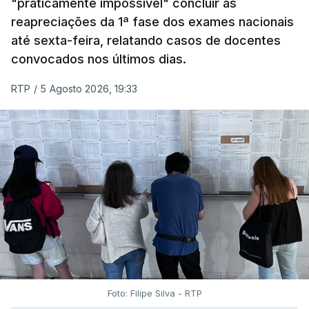
"praticamente impossível" concluir as
em formato digital, mas o processo registou várias
reapreciações da 1ª fase dos exames nacionais
falhas técnicas, obrigando ao adiamento por
até sexta-feira, relatando casos de docentes
alguns dias da divulgação das notas.
convocados nos últimos dias.
RTP
/
5 Agosto 2026, 19:33
Foto: Filipe Silva - RTP