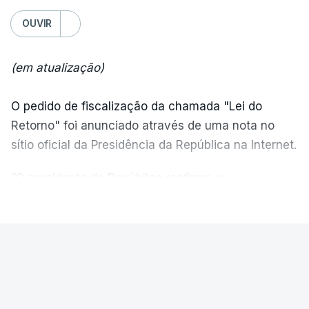
OUVIR
(em atualização)
O pedido de fiscalização da chamada "Lei do
Retorno" foi anunciado através de uma nota no
sítio oficial da Presidência da República na Internet.
“O presidente da República reafirma
a
necessidade de se combater a imigração ilegal
,
VER MAIS
de se controlar eficazmente a imigração legal e de
se garantir a defesa das nossas fronteiras, num
quadro de cooperação entre os Estados europeus
PAÍS
parte do Espaço Schengen”, começa por indicar a
Ministro garante. Reapreciações
nota.
"estão a chegar no prazo" mas "um