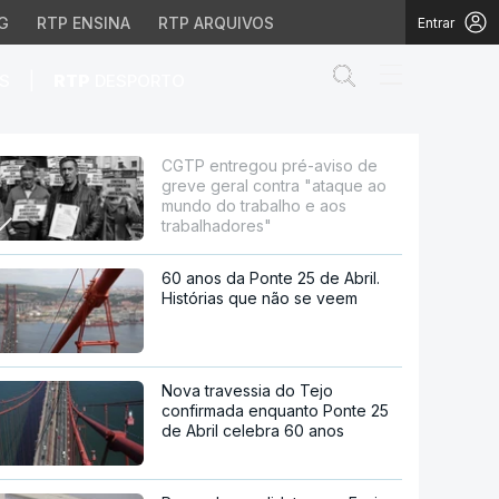
G
RTP ENSINA
RTP ARQUIVOS
Entrar
Abrir campo de
|
S
RTP
DESPORTO
ontra "ataque ao mundo
CGTP entregou pré-aviso de
greve geral contra "ataque ao
mundo do trabalho e aos
trabalhadores"
60 anos da Ponte 25 de Abril.
Histórias que não se veem
Nova travessia do Tejo
confirmada enquanto Ponte 25
de Abril celebra 60 anos