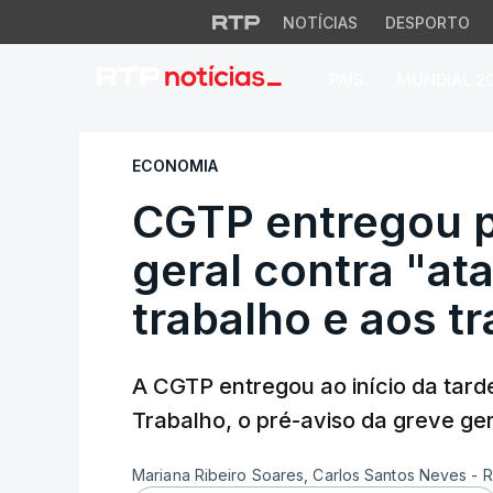
NOTÍCIAS
DESPORTO
PAÍS
MUNDIAL 2
CGTP entregou pré-
ECONOMIA
CGTP entregou p
geral contra "a
trabalho e aos t
A CGTP entregou ao início da tarde
Trabalho, o pré-aviso da greve g
Mariana Ribeiro Soares, Carlos Santos Neves - 