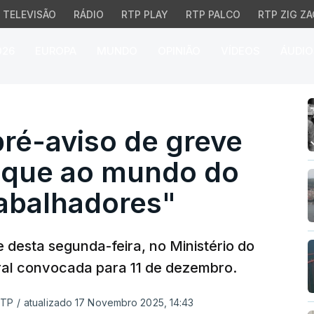
TELEVISÃO
RÁDIO
RTP PLAY
RTP PALCO
RTP ZIG ZA
026
EUROPA
MUNDO
OPINIÃO
VÍDEOS
ÁUDIO
aviso de greve geral c
ré-aviso de greve
taque ao mundo do
rabalhadores"
 desta segunda-feira, no Ministério do
eral convocada para 11 de dezembro.
RTP
/
atualizado 17 Novembro 2025, 14:43