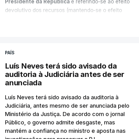
Presidente da República
e referindo-se ao efeito
devolutivo dos recursos (mantendo-se o efeito
suspensivo) e o aumento do prazo para detenção
VER MAIS
em centro de acolhimento temporário.
Chega refere ainda que Seguro tem reservas
PAÍS
quanto à possibilidade de expulsar do país
cidadãos adultos em situação ilegal, se
Luís Neves terá sido avisado da
tiverem filhos menores.
auditoria à Judiciária antes de ser
anunciada
“Com esta acção de Seguro, sendo atingido o
prazo de 60 dias, os imigrantes terão que ser
Luís Neves terá sido avisado da auditoria à
Judiciária, antes mesmo de ser anunciada pelo
libertados,
ainda que os seus pedidos de asilo
Ministério da Justiça. De acordo com o jornal
tenham sido rejeitados pelas autoridades
Público, o governo admite desgaste, mas
competentes”, referem.
mantém a confiança no ministro e aposta nas