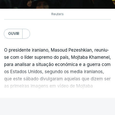
Reuters
OUVIR
O presidente iraniano, Masoud Pezeshkian, reuniu-
se com o líder supremo do país, Mojtaba Khamenei,
para analisar a situação económica e a guerra com
os Estados Unidos, segundo os media iranianos,
que este sábado divulgaram aquelas que dizem ser
as primeiras imagens em vídeo de Mojtaba
Khamenei desde o início da guerra.
VER MAIS
O vídeo de 12 segundos, sem aúdio, data ou local
de gravação, foi colocado pela agência de notícias