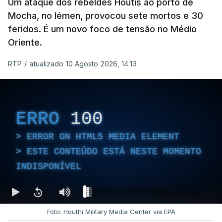
Um ataque dos rebeldes Houtis ao porto de
Mocha, no Iémen, provocou sete mortos e 30
feridos. É um novo foco de tensão no Médio
Oriente.
RTP
/
atualizado 10 Agosto 2026, 14:13
ERRO
100
ERROR ON HTML5 MEDIA ELEMENT
ESTE CONTEÚDO ESTÁ NESTE MOMENTO
INDISPONÍVEL
Foto: Houthi Military Media Center via EPA