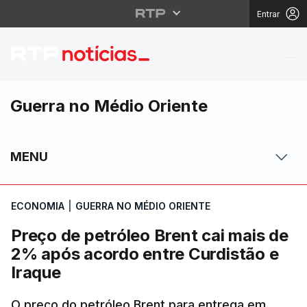
Entrar
Preço de petróleo Bren
Guerra no Médio Oriente
MENU
ECONOMIA
|
GUERRA NO MÉDIO ORIENTE
Preço de petróleo Brent cai mais de
2% após acordo entre Curdistão e
Iraque
O preço do petróleo Brent para entrega em