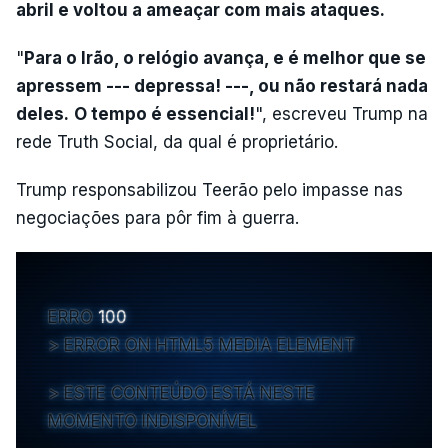
abril e voltou a ameaçar com mais ataques.
"
Para o Irão, o relógio avança, e é melhor que se
apressem --- depressa! ---, ou não restará nada
deles.
O tempo é essencial!
", escreveu Trump na
rede Truth Social, da qual é proprietário.
Trump responsabilizou Teerão pelo impasse nas
negociações para pôr fim à guerra.
ERRO
100
ERROR ON HTML5 MEDIA ELEMENT
ESTE CONTEÚDO ESTÁ NESTE
MOMENTO INDISPONÍVEL