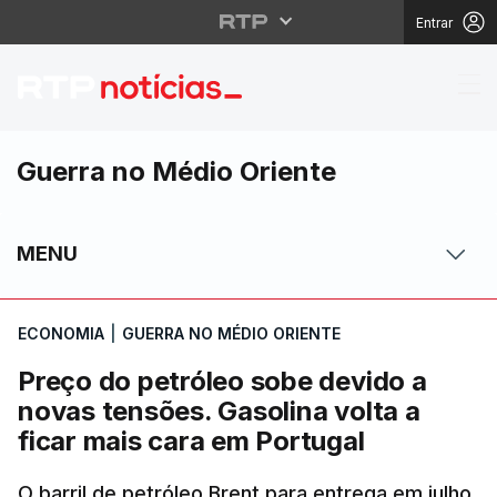
Entrar
Preço do petróleo sobe
Guerra no Médio Oriente
MENU
ECONOMIA
|
GUERRA NO MÉDIO ORIENTE
Preço do petróleo sobe devido a
novas tensões. Gasolina volta a
ficar mais cara em Portugal
O barril de petróleo Brent para entrega em julho