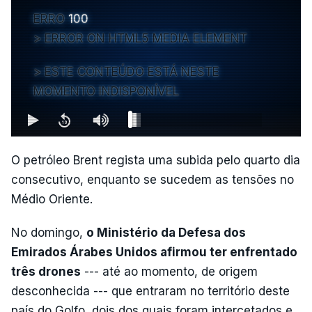
ERRO
100
ERROR ON HTML5 MEDIA ELEMENT
ESTE CONTEÚDO ESTÁ NESTE
MOMENTO INDISPONÍVEL
O petróleo Brent regista uma subida pelo quarto dia
consecutivo, enquanto se sucedem as tensões no
Médio Oriente.
No domingo,
o Ministério da Defesa dos
Emirados Árabes Unidos afirmou ter enfrentado
três drones
--- até ao momento, de origem
desconhecida --- que entraram no território deste
país do Golfo, dois dos quais foram intercetados e