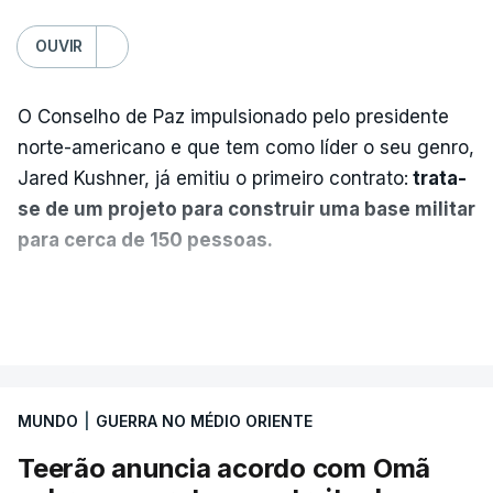
OUVIR
O Conselho de Paz impulsionado pelo presidente
norte-americano e que tem como líder o seu genro,
Jared Kushner, já emitiu o primeiro contrato:
trata-
se de um projeto para construir uma base militar
para cerca de 150 pessoas.
Segundo o diário britânico
The Guardian
, este
VER MAIS
posto avançado deverá abrigar tropas
marroquinas. O contrato foi concedido à Arkel
International, uma empresa com sede no Louisiana
MUNDO
|
GUERRA NO MÉDIO ORIENTE
que já colaborou com a Administração norte-
americana em projetos no Médio Oriente,
Teerão anuncia acordo com Omã
nomeadamente no Iraque.