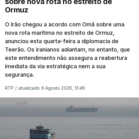
sobre nova rota no estreito de
Ormuz
Com uma área muito reduzida,
esta pequena base
militar deverá ficar nos 60 por cento de
O Irão chegou a acordo com Omã sobre uma
nova rota marítima no estreito de Ormuz,
território de Gaza que Israel controla e a cerca
anunciou esta quarta-feira a diplomacia de
de 1,5 quilómetros da fronteira com Israel.
Teerão. Os iranianos adiantam, no entanto, que
Permite, desta forma, uma extração rápida em
este entendimento não assegura a reabertura
caso de ataque.
imediata da via estratégica nem a sua
segurança.
Segundo um funcionário do Conselho de Paz, a
organização está na “fase final de preparação de
RTP
/
atualizado 6 Agosto 2026, 13:46
vários contratos” e que um deles “diz respeito às
instalações de apoio à Força Internacional de
Estabilização”.
“Este contrato será um dos muitos essenciais para
o futuro de Gaza”, acrescenta este funcionário.