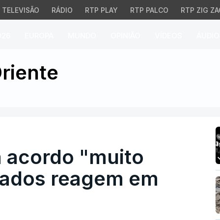
TELEVISÃO
RÁDIO
RTP PLAY
RTP PALCO
RTP ZIG ZA
026
EUROPA
MUNDO
OPINIÃO
VÍDEOS
ÁUDIO
cordo "muito possível" 
riente
 acordo "muito
cados reagem em