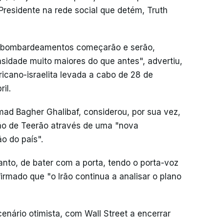
 Presidente na rede social que detém, Truth
os bombardeamentos começarão e serão,
nsidade muito maiores do que antes", advertiu,
cano-israelita levada a cabo de 28 de
il.
ad Bagher Ghalibaf, considerou, por sua vez,
ão de Teerão através de uma "nova
o do país".
anto, de bater com a porta, tendo o porta-voz
firmado que "o Irão continua a analisar o plano
nário otimista, com Wall Street a encerrar