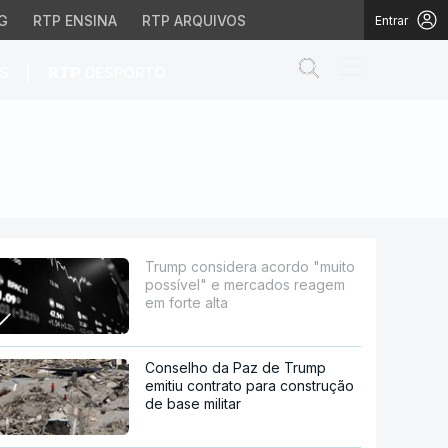
G
RTP ENSINA
RTP ARQUIVOS
Entrar
Abrir campo de
|
S
RTP
DESPORTO
e mercados reagem em f
Trump considera acordo "muito
possível" e mercados reagem
em forte alta
Conselho da Paz de Trump
emitiu contrato para construção
de base militar