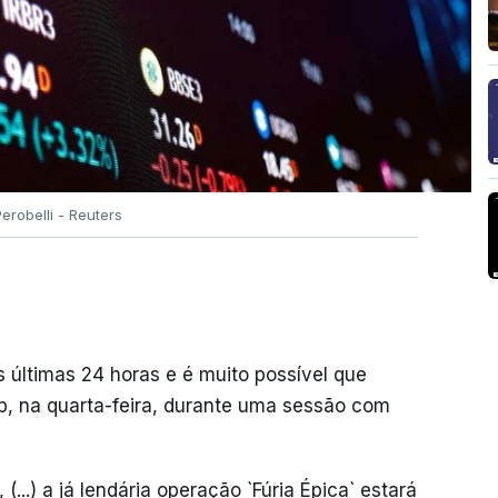
robelli - Reuters
 últimas 24 horas e é muito possível que
, na quarta-feira, durante uma sessão com
 (...) a já lendária operação `Fúria Épica` estará