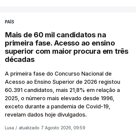
A média final só ficará fechada ao final do dia,
podendo ainda registar alterações em função da
evolução das cotações internacionais do petróleo,
PAÍS
e o custo final na bomba poderá variar conforme o
Mais de 60 mil candidatos na
posto de abastecimento, a marca e a localização.
primeira fase. Acesso ao ensino
superior com maior procura em três
A atualização do desconto do Imposto sobre os
décadas
Produtos Petrolíferos (ISP) também poderá
alterar os valores previstos.
A primeira fase do Concurso Nacional de
Acesso ao Ensino Superior de 2026 registou
O Governo comprometeu-se a aplicar uma redução
60.391 candidatos, mais 21,8% em relação a
extraordinária e temporária no ISP, sempre que se
2025, o número mais elevado desde 1996,
verifique um aumento do preço dos combustíveis
exceto durante a pandemia de Covid-19,
superior a 10 cêntimos, para mitigar a escalada de
revelam dados hoje divulgados.
preços.
Lusa
/
atualizado 7 Agosto 2026, 09:59
Depois de uma subida inicial devido à guerra no