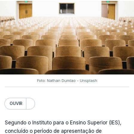
Irão, à tensão geopolítica no Médio Oriente e ao
fecho do estreito de Ormuz, os preços dos
combustíveis desceram durante o cessar-fogo
entre Washington e Teerão.
No entanto, com o retomar do conflito, as últimas
semanas têm sido marcadas por uma subida
acentuada, tendência que deverá ser revertida na
próxima semana.
Foto: Nathan Dumlao - Unsplash
c/Lusa
OUVIR
Segundo o Instituto para o Ensino Superior (IES),
concluído o período de apresentação de