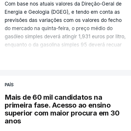
Com base nos atuais valores da Direção-Geral de
Energia e Geologia (DGEG), e tendo em conta as
previsões das variações com os valores do fecho
do mercado na quinta-feira, o preço médio do
gasóleo simples deverá atingir 1,931 euros por litro,
enquanto o da gasolina simples 95 deverá recuar
para 1,855 euros por litro.
VER MAIS
A média final só ficará fechada ao final do dia,
podendo ainda registar alterações em função da
evolução das cotações internacionais do petróleo,
PAÍS
e o custo final na bomba poderá variar conforme o
Mais de 60 mil candidatos na
posto de abastecimento, a marca e a localização.
primeira fase. Acesso ao ensino
superior com maior procura em 30
anos
ERRO
100