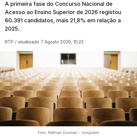
A primeira fase do Concurso Nacional de
ERROR ON HTML5 MEDIA ELEMENT
Acesso ao Ensino Superior de 2026 registou
60.391 candidatos, mais 21,8% em relação a
ESTE CONTEÚDO ESTÁ NESTE
2025.
MOMENTO INDISPONÍVEL
RTP
/
atualizado 7 Agosto 2026, 10:23
A atualização do desconto do Imposto sobre os
Produtos Petrolíferos (ISP) também poderá
alterar os valores previstos.
O Governo comprometeu-se a aplicar uma redução
extraordinária e temporária no ISP, sempre que se
verifique um aumento do preço dos combustíveis
superior a 10 cêntimos, para mitigar a escalada de
preços.
Foto: Nathan Dumlao - Unsplash