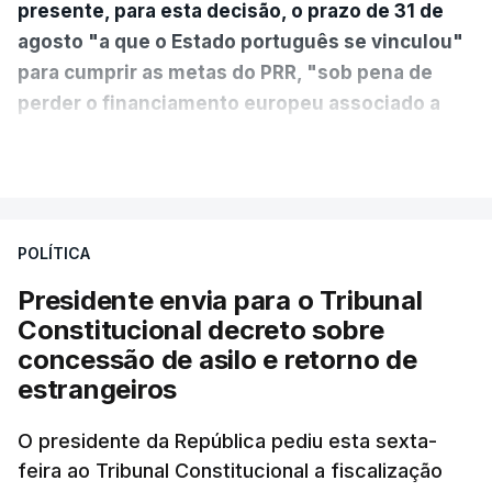
presente, para esta decisão, o prazo de 31 de
agosto "a que o Estado português se vinculou"
para cumprir as metas do PRR, "sob pena de
perder o financiamento europeu associado a
essa reforma específica".
VER MAIS
António José Seguro entende que a reforma reúne
treze apoios sociais "num só" e pretende "tornar o
POLÍTICA
sistema mais simples, mais justo e transparente".
Presidente envia para o Tribunal
"Sempre que seja possível reduzir burocracias,
Constitucional decreto sobre
eliminar sobreposições e garantir que os apoios
concessão de asilo e retorno de
chegam a quem mais necessita, estaremos a dar
estrangeiros
um passo na direção certa", argumenta o
O presidente da República pediu esta sexta-
Presidente da República.
feira ao Tribunal Constitucional a fiscalização