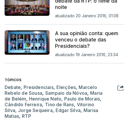
debate da RTP: o filme da
noite
atualizado 20 Janeiro 2016, 01:08
A sua opinião conta: quem
venceu o debate das
Presidenciais?
atualizado 19 Janeiro 2016, 23:34
TÓPICOS
Debate
,
Presidenciais
,
Eleições
,
Marcelo
Rebelo de Sousa
,
Sampaio da Nóvoa
,
Maria
de Belém
,
Henrique Neto
,
Paulo de Morais
,
Cândido Ferreira
,
Tino de Rans
,
Vitorino
Silva
,
Jorge Sequeira
,
Edgar Silva
,
Marisa
Matias
,
RTP