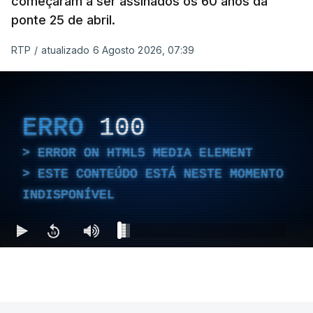
começaram a ser assinados os 60 anos da
ponte 25 de abril.
RTP
/
atualizado 6 Agosto 2026, 07:39
ERRO
100
ERROR ON HTML5 MEDIA ELEMENT
ESTE CONTEÚDO ESTÁ NESTE MOMENTO
INDISPONÍVEL