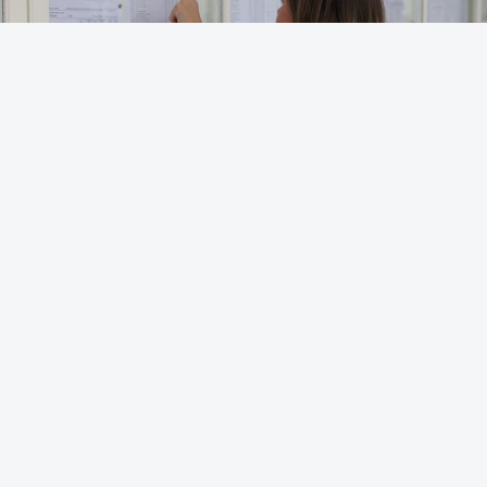
OUVIR
Para o próximo ano letivo, as universidades e
institutos politécnicos disponibilizaram 56.790
vagas através do regime geral de acesso, mais
834 face ao ano passado.
Na terça-feira, a Direção-Geral do Ensino Superior
(DGES) contabilizava já perto de 55 mil candidatos,
VER MAIS
ultrapassando o total de 49.595 inscritos na 1.ª