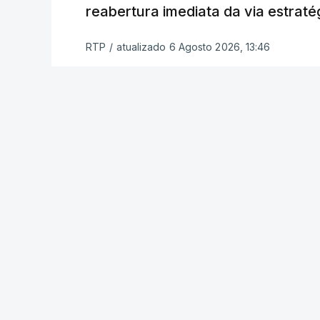
reabertura imediata da via estrat
Inicialmente, os
planos para esta base mi
RTP
/
atualizado 6 Agosto 2026, 13:46
Estabilização previam uma capacidade pa
Em novembro de 2025, uma resolução d
estabelecimento de uma Força Internacio
incerto, a esta altura, quem poderá con
ser efetivamente mobilizada.
Marrocos foi um dos países que se pr
hoje mesmo, o Uganda aprovou no Parl
necessidade.
Na semana passada, o presidente nort
em que o grupo concordou em seguir a v
intensificou os ataques aéreos em Gaza