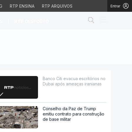
G
RTP ENSINA
RTP ARQUIVOS
Entrar
Abrir campo de
|
S
RTP
DESPORTO
pós ameaças iranianas
Banco Citi evacua escritórios no
Dubai após ameaças iranianas
Conselho da Paz de Trump
emitiu contrato para construção
de base militar