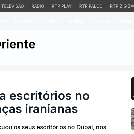
TELEVISÃO
RÁDIO
RTP PLAY
RTP PALCO
RTP ZIG ZA
026
EUROPA
MUNDO
OPINIÃO
VÍDEOS
ÁUDIO
escritórios no Dubai a
riente
a escritórios no
ças iranianas
uou os seus escritórios no Dubai, nos