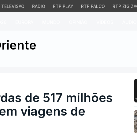
TELEVISÃO
RÁDIO
RTP PLAY
RTP PALCO
RTP ZIG ZA
026
EUROPA
MUNDO
OPINIÃO
VÍDEOS
ÁUDIO
as de 517 milhões de eu
riente
rdas de 517 milhões
 em viagens de