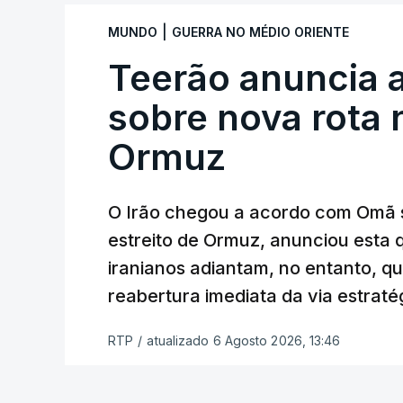
Com uma área muito reduzida,
esta peq
|
MUNDO
GUERRA NO MÉDIO ORIENTE
cento de território de Gaza que Israel
Teerão anuncia
fronteira com Israel. Permite, desta 
ataque.
sobre nova rota 
Ormuz
Segundo um funcionário do Conselho de P
preparação de vários contratos” e que um
Força Internacional de Estabilização”.
O Irão chegou a acordo com Omã 
estreito de Ormuz, anunciou esta q
“Este contrato será um dos muitos essen
iranianos adiantam, no entanto, q
funcionário.
reabertura imediata da via estrat
Inicialmente, os
planos para esta base mi
RTP
/
atualizado 6 Agosto 2026, 13:46
Estabilização previam uma capacidade pa