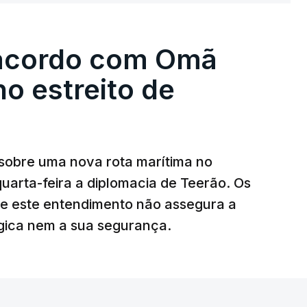
uena base militar deverá ficar nos 60 por
 controla e a cerca de 1,5 quilómetros da
 acordo com Omã
forma, uma extração rápida em caso de
no estreito de
az, a organização está na “fase final de
 deles “diz respeito às instalações de apoio à
sobre uma nova rota marítima no
uarta-feira a diplomacia de Teerão. Os
ciais para o futuro de Gaza”, acrescenta este
ue este entendimento não assegura a
égica nem a sua segurança.
litar
para uma futura Força Internacional de
ra 5.000 militares.