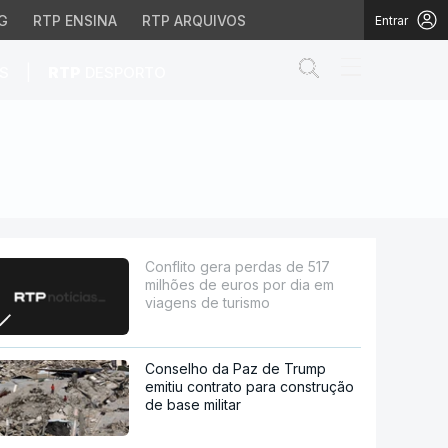
G
RTP ENSINA
RTP ARQUIVOS
Entrar
Abrir campo de
|
S
RTP
DESPORTO
ros por dia em viagens 
Conflito gera perdas de 517
milhões de euros por dia em
viagens de turismo
Conselho da Paz de Trump
emitiu contrato para construção
de base militar