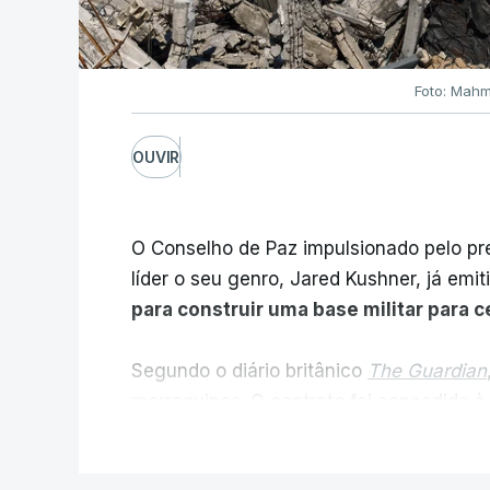
Foto: Mahm
OUVIR
O Conselho de Paz impulsionado pelo p
líder o seu genro, Jared Kushner, já emit
para construir uma base militar para 
Segundo o diário britânico
The Guardian
marroquinas. O contrato foi concedido à
Louisiana que já colaborou com a Admin
V
Médio Oriente, nomeadamente no Iraqu