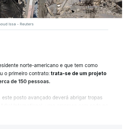
oud Issa - Reuters
residente norte-americano e que tem como
iu o primeiro contrato:
trata-se de um projeto
cerca de 150 pessoas.
, este posto avançado deverá abrigar tropas
 Arkel International, uma empresa com sede no
istração norte-americana em projetos no
ER MAIS
e.