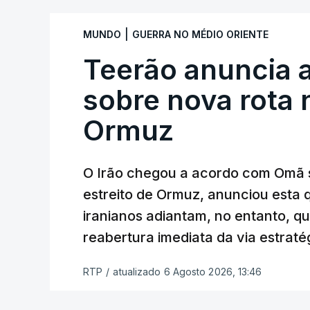
Com uma área muito reduzida,
esta peq
|
MUNDO
GUERRA NO MÉDIO ORIENTE
cento de território de Gaza que Israel
Teerão anuncia
fronteira com Israel. Permite, desta 
ataque.
sobre nova rota 
Ormuz
Segundo um funcionário do Conselho de P
preparação de vários contratos” e que um
Força Internacional de Estabilização”.
O Irão chegou a acordo com Omã 
estreito de Ormuz, anunciou esta q
“Este contrato será um dos muitos essen
iranianos adiantam, no entanto, q
funcionário.
reabertura imediata da via estrat
Inicialmente, os
planos para esta base mi
RTP
/
atualizado 6 Agosto 2026, 13:46
Estabilização previam uma capacidade pa