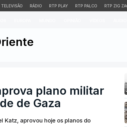
TELEVISÃO
RÁDIO
RTP PLAY
RTP PALCO
RTP ZIG ZA
026
EUROPA
MUNDO
OPINIÃO
VÍDEOS
ÁUDIO
prova plano militar para
riente
aprova plano militar
ade de Gaza
ael Katz, aprovou hoje os planos do