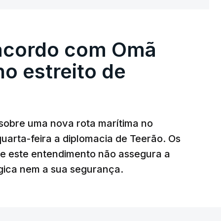
uena base militar deverá ficar nos 60 por
 controla e a cerca de 1,5 quilómetros da
 acordo com Omã
forma, uma extração rápida em caso de
no estreito de
az, a organização está na “fase final de
 deles “diz respeito às instalações de apoio à
sobre uma nova rota marítima no
uarta-feira a diplomacia de Teerão. Os
ciais para o futuro de Gaza”, acrescenta este
ue este entendimento não assegura a
égica nem a sua segurança.
litar
para uma futura Força Internacional de
ra 5.000 militares.