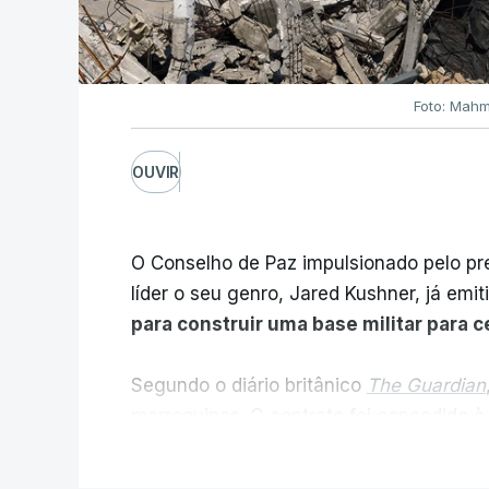
Foto: Mahm
OUVIR
O Conselho de Paz impulsionado pelo p
líder o seu genro, Jared Kushner, já emit
para construir uma base militar para 
Segundo o diário britânico
The Guardian
marroquinas. O contrato foi concedido à
Louisiana que já colaborou com a Admin
V
Médio Oriente, nomeadamente no Iraqu