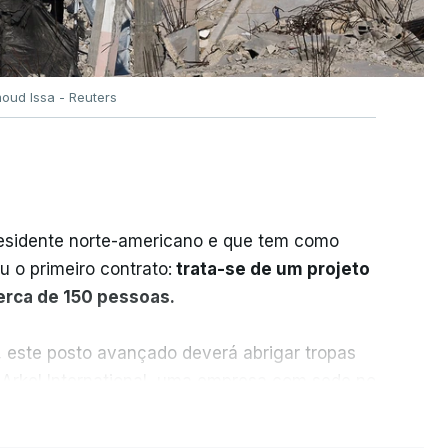
oud Issa - Reuters
residente norte-americano e que tem como
iu o primeiro contrato:
trata-se de um projeto
cerca de 150 pessoas.
, este posto avançado deverá abrigar tropas
 Arkel International, uma empresa com sede no
istração norte-americana em projetos no
ER MAIS
e.