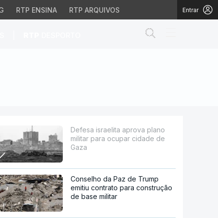
G
RTP ENSINA
RTP ARQUIVOS
Entrar
Abrir campo de
|
S
RTP
DESPORTO
 ocupar cidade de Gaza
Defesa israelita aprova plano
militar para ocupar cidade de
Gaza
Conselho da Paz de Trump
emitiu contrato para construção
de base militar