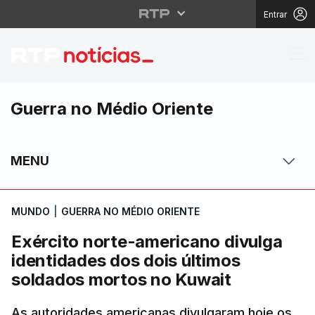
Entrar
Exército norte-americ
Guerra no Médio Oriente
MENU
MUNDO
|
GUERRA NO MÉDIO ORIENTE
Exército norte-americano divulga
identidades dos dois últimos
soldados mortos no Kuwait
As autoridades americanas divulgaram hoje os