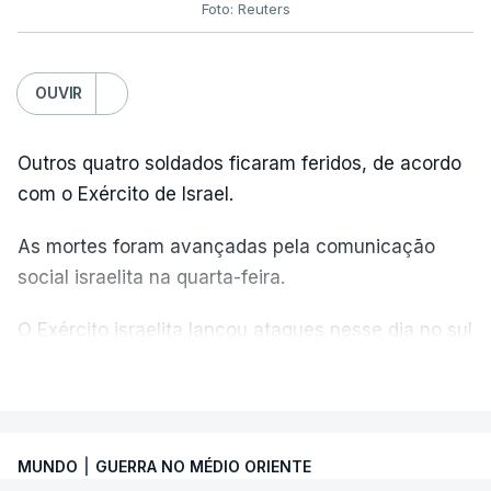
Foto: Reuters
OUVIR
Outros quatro soldados ficaram feridos, de acordo
com o Exército de Israel.
As mortes foram avançadas pela comunicação
social israelita na quarta-feira.
O Exército israelita lançou ataques nesse dia no sul
do Líbano em resposta ao que descreveu como
VER MAIS
uma violação do cessar-fogo por parte do
Hezbollah e emitiu um apelo aos residentes da
aldeia de Mansouri para que fugissem - o primeiro
MUNDO
|
GUERRA NO MÉDIO ORIENTE
aviso deste tipo emitido por Israel no Líbano em