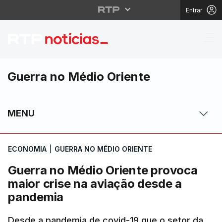
Entrar
Guerra no Médio Orien
Guerra no Médio Oriente
MENU
ECONOMIA
|
GUERRA NO MÉDIO ORIENTE
Guerra no Médio Oriente provoca
maior crise na aviação desde a
pandemia
Desde a pandemia de covid-19 que o setor da