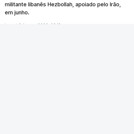
militante libanês Hezbollah, apoiado pelo Irão,
em junho.
Lusa
/
6 Agosto 2026, 06:18
Foto: Reuters