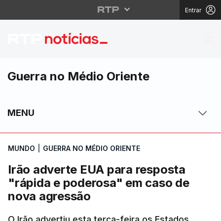
Entrar
Irão adverte EUA para
Guerra no Médio Oriente
MENU
MUNDO
|
GUERRA NO MÉDIO ORIENTE
Irão adverte EUA para resposta
"rápida e poderosa" em caso de
nova agressão
O Irão advertiu esta terça-feira os Estados