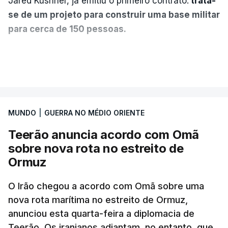
Jared Kushner, já emitiu o primeiro contrato:
trata-
se de um projeto para construir uma base militar
para cerca de 150 pessoas.
Segundo o diário britânico
The Guardian
, este
VER MAIS
posto avançado deverá abrigar tropas
marroquinas. O contrato foi concedido à Arkel
International, uma empresa com sede no Louisiana
MUNDO
|
GUERRA NO MÉDIO ORIENTE
que já colaborou com a Administração norte-
americana em projetos no Médio Oriente,
Teerão anuncia acordo com Omã
nomeadamente no Iraque.
sobre nova rota no estreito de
Ormuz
Com uma área muito reduzida,
esta pequena base
militar deverá ficar nos 60 por cento de
O Irão chegou a acordo com Omã sobre uma
nova rota marítima no estreito de Ormuz,
território de Gaza que Israel controla e a cerca
anunciou esta quarta-feira a diplomacia de
de 1,5 quilómetros da fronteira com Israel.
Teerão. Os iranianos adiantam, no entanto, que