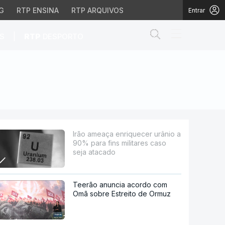
G
RTP ENSINA
RTP ARQUIVOS
Entrar
Abrir campo de
|
S
RTP
DESPORTO
fins militares caso sej
Irão ameaça enriquecer urânio a
90% para fins militares caso
seja atacado
Teerão anuncia acordo com
Omã sobre Estreito de Ormuz