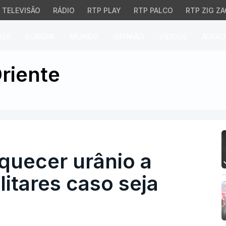
TELEVISÃO
RÁDIO
RTP PLAY
RTP PALCO
RTP ZIG ZA
026
EUROPA
MUNDO
OPINIÃO
VÍDEOS
ÁUDIO
ecer urânio a 90% para 
riente
quecer urânio a
litares caso seja