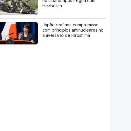
no Líbano após trégua com
Hezbollah
Japão reafirma compromisso
com princípios antinucleares no
aniversário de Hiroshima