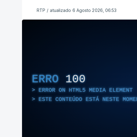
RTP
/
atualizado 6 Agosto 2026, 06:53
ERRO
100
ERROR ON HTML5 MEDIA ELEMENT
ESTE CONTEÚDO ESTÁ NESTE MOME