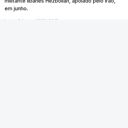
militante libanês Hezbollah, apoiado pelo Irão,
em junho.
Lusa
/
6 Agosto 2026, 06:18
Foto: Reuters
OUVIR