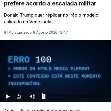
prefere acordo a escalada militar
Donald Trump quer replicar no Irão o modelo
aplicado na Venezuela.
RTP
/
atualizado 6 Agosto 2026, 13:47
ERRO
100
ERROR ON HTML5 MEDIA ELEMENT
ESTE CONTEÚDO ESTÁ NESTE MOMENTO
INDISPONÍVEL
Apesar de não registar progressos nas