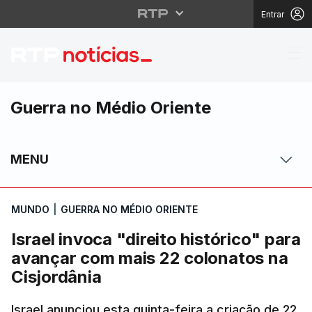
Entrar
Israel invoca "direito
Guerra no Médio Oriente
MENU
MUNDO
|
GUERRA NO MÉDIO ORIENTE
Israel invoca "direito histórico" para
avançar com mais 22 colonatos na
Cisjordânia
Israel anunciou esta quinta-feira a criação de 22