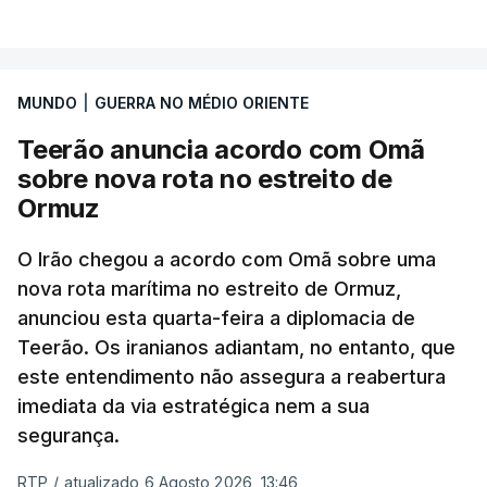
VER MAIS
posto avançado deverá abrigar tropas
marroquinas. O contrato foi concedido à Arkel
International, uma empresa com sede no Louisiana
MUNDO
|
GUERRA NO MÉDIO ORIENTE
que já colaborou com a Administração norte-
americana em projetos no Médio Oriente,
Teerão anuncia acordo com Omã
nomeadamente no Iraque.
sobre nova rota no estreito de
Ormuz
Com uma área muito reduzida,
esta pequena base
militar deverá ficar nos 60 por cento de
O Irão chegou a acordo com Omã sobre uma
nova rota marítima no estreito de Ormuz,
território de Gaza que Israel controla e a cerca
anunciou esta quarta-feira a diplomacia de
de 1,5 quilómetros da fronteira com Israel.
Teerão. Os iranianos adiantam, no entanto, que
Permite, desta forma, uma extração rápida em
este entendimento não assegura a reabertura
caso de ataque.
imediata da via estratégica nem a sua
segurança.
Segundo um funcionário do Conselho de Paz, a
organização está na “fase final de preparação de
RTP
/
atualizado 6 Agosto 2026, 13:46