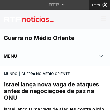
Entrar
Israel lança nova vag
Guerra no Médio Oriente
MENU
MUNDO
|
GUERRA NO MÉDIO ORIENTE
Israel lança nova vaga de ataques
antes de negociações de paz na
ONU
Israel lançou uma vaga de ataques contra o Irão