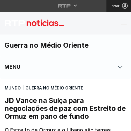
Entrar
JD Vance na Suíça pa
Guerra no Médio Oriente
MENU
MUNDO
|
GUERRA NO MÉDIO ORIENTE
JD Vance na Suíça para
negociações de paz com Estreito de
Ormuz em pano de fundo
O Estreito de Ormuz e o Líbano são temas