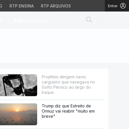
G
RTP ENSINA
RTP ARQUIVOS
Entrar
Abrir campo de
|
S
RTP
DESPORTO
egava no Golfo Pérsico 
Projéteis atingem navio
cargueiro que navegava no
Golfo Pérsico ao largo do
Iraque
Trump diz que Estreito de
Ormuz vai reabrir "muito em
breve"