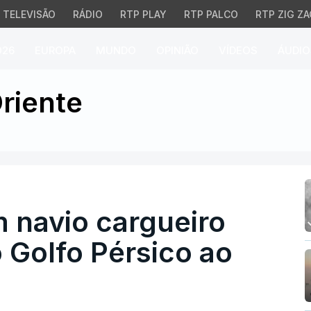
TELEVISÃO
RÁDIO
RTP PLAY
RTP PALCO
RTP ZIG ZA
026
EUROPA
MUNDO
OPINIÃO
VÍDEOS
ÁUDIO
navio cargueiro que nav
riente
m navio cargueiro
 Golfo Pérsico ao