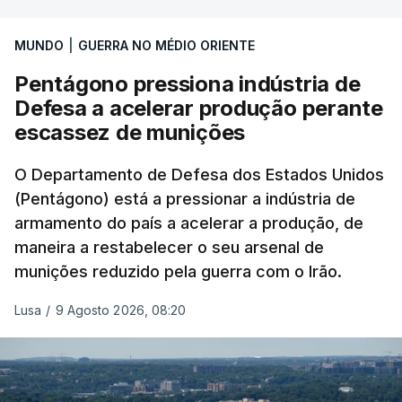
necessidade de travar os ataques com vista à
aplicação do plano de desarmamento do Hamas.
MUNDO
|
GUERRA NO MÉDIO ORIENTE
Pentágono pressiona indústria de
Além disso, o correspondente do canal de
Defesa a acelerar produção perante
televisão israelita i24News, que também teve
escassez de munições
acesso às deliberações do Gabinete, recordou na
sexta-feira que, após a reunião, ficou por decidir a
O Departamento de Defesa dos Estados Unidos
autorização formal de Israel para a entrada em
(Pentágono) está a pressionar a indústria de
Gaza da Força Internacional de Estabilização, um
armamento do país a acelerar a produção, de
contingente multinacional proposto no âmbito do
maneira a restabelecer o seu arsenal de
Conselho da Paz promovido por Trump.
munições reduzido pela guerra com o Irão.
Meios de comunicação social israelitas
Lusa
/
9 Agosto 2026, 08:20
informaram, após a reunião do Gabinete de
Segurança do país, que o órgão presidido por
Netanyahu exigiu durante a sessão de quinta-feira