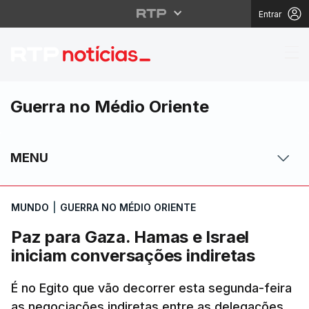
Entrar
Paz para Gaza. Hamas e
Guerra no Médio Oriente
MENU
MUNDO
|
GUERRA NO MÉDIO ORIENTE
Paz para Gaza. Hamas e Israel
iniciam conversações indiretas
É no Egito que vão decorrer esta segunda-feira
as negociações indiretas entre as delegações