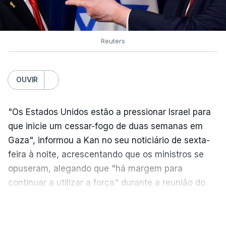
Reuters
OUVIR
"Os Estados Unidos estão a pressionar Israel para
que inicie um cessar-fogo de duas semanas em
Gaza", informou a Kan no seu noticiário de sexta-
feira à noite, acrescentando que os ministros se
opuseram, alegando que "há margem para
continuar a utilizar a força" durante a reunião do
Gabinete de Segurança de quinta-feira.
VER MAIS
A ideia de uma trégua tem a ver com a