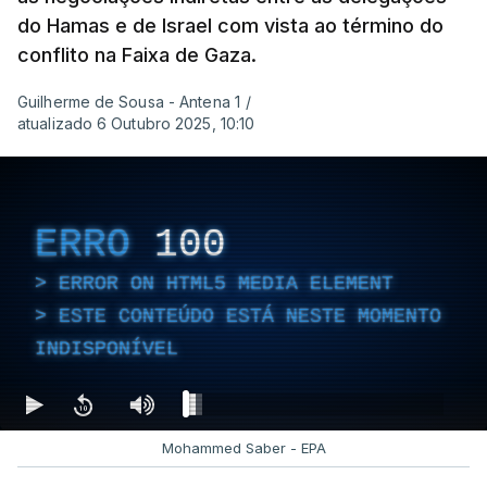
do Hamas e de Israel com vista ao término do
conflito na Faixa de Gaza.
Guilherme de Sousa - Antena 1
/
atualizado 6 Outubro 2025, 10:10
ERRO
100
ERROR ON HTML5 MEDIA ELEMENT
ESTE CONTEÚDO ESTÁ NESTE MOMENTO
INDISPONÍVEL
Mohammed Saber - EPA