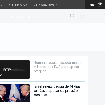
G
RTP ENSINA
RTP ARQUIVOS
Entrar
Abrir campo de
|
S
RTP
DESPORTO
os EUA para apoiar ataq
Roménia aceita receber meios
militares dos EUA para apoiar
ataques
Israel rejeita trégua de 14 dias
em Gaza apesar da pressão
dos EUA