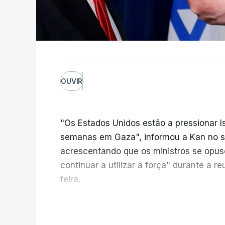
OUVIR
"Os Estados Unidos estão a pressionar I
semanas em Gaza", informou a Kan no seu
acrescentando que os ministros se opu
continuar a utilizar a força" durante a 
feira.
A ideia de uma trégua tem a ver com a 
V
aplicação do plano de desarmamento d