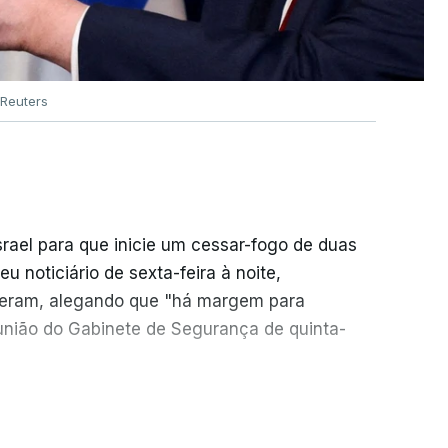
Reuters
srael para que inicie um cessar-fogo de duas
 noticiário de sexta-feira à noite,
seram, alegando que "há margem para
reunião do Gabinete de Segurança de quinta-
necessidade de travar os ataques com vista à
ER MAIS
o Hamas.