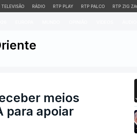
TELEVISÃO
RÁDIO
RTP PLAY
RTP PALCO
RTP ZIG ZA
026
EUROPA
MUNDO
OPINIÃO
VÍDEOS
ÁUDIO
eber meios militares d
riente
receber meios
A para apoiar