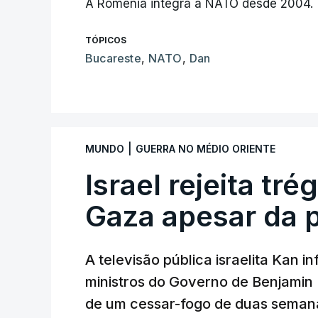
A Roménia integra a NATO desde 2004.
TÓPICOS
Bucareste
,
NATO
,
Dan
|
MUNDO
GUERRA NO MÉDIO ORIENTE
Israel rejeita tr
Gaza apesar da 
A televisão pública israelita Kan i
ministros do Governo de Benjami
de um cessar-fogo de duas semana