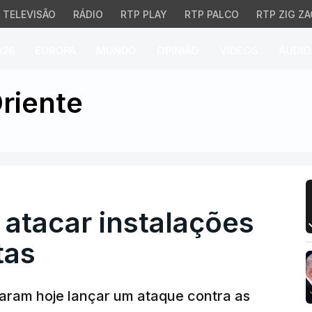
TELEVISÃO
RÁDIO
RTP PLAY
RTP PALCO
RTP ZIG ZA
026
EUROPA
MUNDO
OPINIÃO
VÍDEOS
ÁUDIO
car instalações nuclear
riente
atacar instalações
tas
aram hoje lançar um ataque contra as