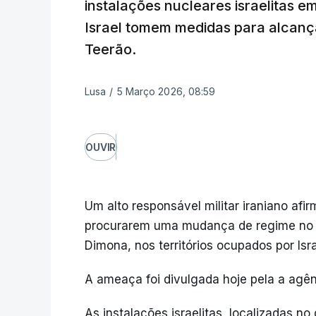
instalações nucleares israelitas 
Israel tomem medidas para alcan
Teerão.
Lusa
/
5 Março 2026, 08:59
OUVIR
Um alto responsável militar iraniano afi
procurarem uma mudança de regime no Ir
Dimona, nos territórios ocupados por Isra
A ameaça foi divulgada hoje pela a agênc
As instalações israelitas, localizadas no