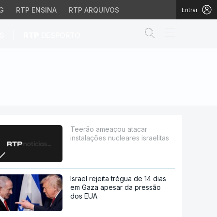
G
RTP ENSINA
RTP ARQUIVOS
Entrar
Abrir campo de
|
S
RTP
DESPORTO
es israelitas
Teerão ameaçou atacar
instalações nucleares israelitas
Israel rejeita trégua de 14 dias
em Gaza apesar da pressão
dos EUA