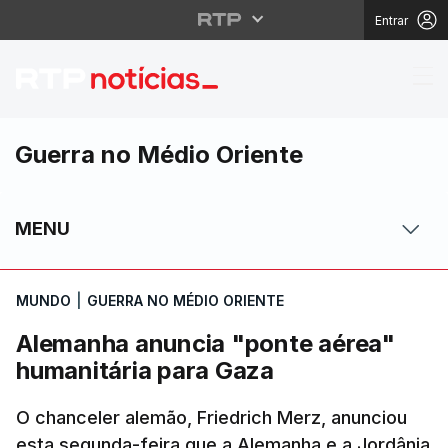
Entrar
Alemanha anuncia "pon
Guerra no Médio Oriente
MENU
MUNDO
|
GUERRA NO MÉDIO ORIENTE
Alemanha anuncia "ponte aérea"
humanitária para Gaza
O chanceler alemão, Friedrich Merz, anunciou
esta segunda-feira que a Alemanha e a Jordânia