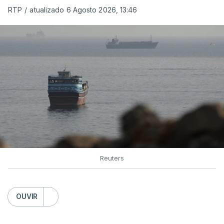
organização está na “fase final de preparação de
RTP
/
atualizado 6 Agosto 2026, 13:46
vários contratos” e que um deles “diz respeito às
instalações de apoio à Força Internacional de
Estabilização”.
“Este contrato será um dos muitos essenciais para
o futuro de Gaza”, acrescenta este funcionário.
Inicialmente, os
planos para esta base militar
para
uma futura Força Internacional de Estabilização
previam uma capacidade para 5.000 militares.
Reuters
Em novembro de 2025, uma resolução do
Conselho de Segurança da ONU aprovou o
OUVIR
estabelecimento de uma Força Internacional de
Estabilização para Gaza, sendo ainda incerto, a