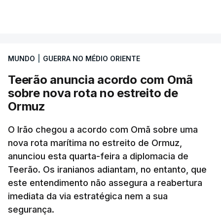
Segundo o diário britânico
The Guardian
, este
VER MAIS
posto avançado deverá abrigar tropas
marroquinas. O contrato foi concedido à Arkel
International, uma empresa com sede no Louisiana
MUNDO
|
GUERRA NO MÉDIO ORIENTE
que já colaborou com a Administração norte-
americana em projetos no Médio Oriente,
Teerão anuncia acordo com Omã
nomeadamente no Iraque.
sobre nova rota no estreito de
Ormuz
Com uma área muito reduzida,
esta pequena base
militar deverá ficar nos 60 por cento de
O Irão chegou a acordo com Omã sobre uma
nova rota marítima no estreito de Ormuz,
território de Gaza que Israel controla e a cerca
anunciou esta quarta-feira a diplomacia de
de 1,5 quilómetros da fronteira com Israel.
Teerão. Os iranianos adiantam, no entanto, que
Permite, desta forma, uma extração rápida em
este entendimento não assegura a reabertura
caso de ataque.
imediata da via estratégica nem a sua
segurança.
Segundo um funcionário do Conselho de Paz, a