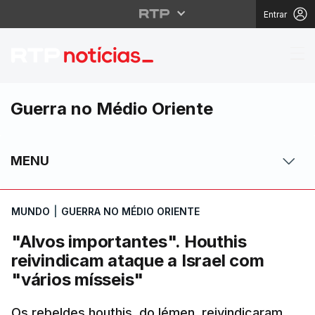
Entrar
"Alvos importantes". H
Guerra no Médio Oriente
MENU
MUNDO
|
GUERRA NO MÉDIO ORIENTE
"Alvos importantes". Houthis
reivindicam ataque a Israel com
"vários mísseis"
Os rebeldes houthis, do Iémen, reivindicaram