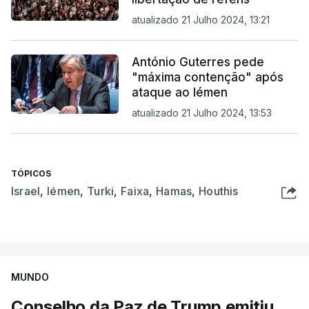
atualizado 21 Julho 2024, 13:21
António Guterres pede
"máxima contenção" após
ataque ao Iémen
atualizado 21 Julho 2024, 13:53
TÓPICOS
Israel
,
Iémen
,
Turki
,
Faixa
,
Hamas
,
Houthis
MUNDO
Conselho da Paz de Trump emitiu