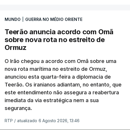
marroquinas. O contrato foi concedido à Arkel
International, uma empresa com sede no Louisiana
MUNDO
|
GUERRA NO MÉDIO ORIENTE
que já colaborou com a Administração norte-
americana em projetos no Médio Oriente,
Teerão anuncia acordo com Omã
nomeadamente no Iraque.
sobre nova rota no estreito de
Ormuz
Com uma área muito reduzida,
esta pequena base
militar deverá ficar nos 60 por cento de
O Irão chegou a acordo com Omã sobre uma
nova rota marítima no estreito de Ormuz,
território de Gaza que Israel controla e a cerca
anunciou esta quarta-feira a diplomacia de
de 1,5 quilómetros da fronteira com Israel.
Teerão. Os iranianos adiantam, no entanto, que
Permite, desta forma, uma extração rápida em
este entendimento não assegura a reabertura
caso de ataque.
imediata da via estratégica nem a sua
segurança.
Segundo um funcionário do Conselho de Paz, a
organização está na “fase final de preparação de
RTP
/
atualizado 6 Agosto 2026, 13:46
vários contratos” e que um deles “diz respeito às