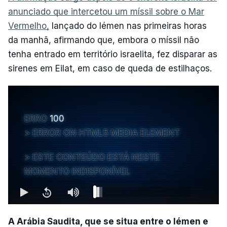
anunciado que intercetou um míssil sobre o Mar
Vermelho,
lançado do Iémen nas primeiras horas
da manhã, afirmando que, embora o míssil não
tenha entrado em território israelita, fez disparar as
sirenes em Eilat, em caso de queda de estilhaços.
ERRO
100
ERROR ON HTML5 MEDIA ELEMENT
ESTE CONTEÚDO ESTÁ NESTE
MOMENTO INDISPONÍVEL
A Arábia Saudita, que se situa entre o Iémen e