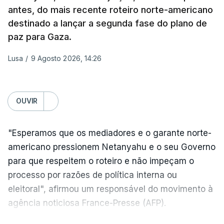
contingente multinacional proposto no âmbito do
antes, do mais recente roteiro norte-americano
Conselho da Paz promovido por Trump.
destinado a lançar a segunda fase do plano de
paz para Gaza.
Meios de comunicação social israelitas
informaram, após a reunião do Gabinete de
Lusa
/
9 Agosto 2026, 14:26
Segurança do país, que o órgão presidido por
Netanyahu exigiu durante a sessão de quinta-feira
a retoma dos ataques aéreos em Gaza,
OUVIR
interrompidos desde segunda-feira.
"Esperamos que os mediadores e o garante norte-
"O Hamas aceitou o plano de 15 pontos, mas não
americano pressionem Netanyahu e o seu Governo
renunciou ao seu objetivo de destruir Israel",
para que respeitem o roteiro e não impeçam o
advertiu durante a reunião o brigadeiro-general Ofir
processo por razões de política interna ou
Mizrahi-Rozen, chefe da inteligência militar do
eleitoral", afirmou um responsável do movimento à
Exército israelita, em declarações citadas pelo
agência noticiosa France-Presse (AFP).
jornal Israel Hayom e reproduzidas por outros
meios de comunicação social do país.