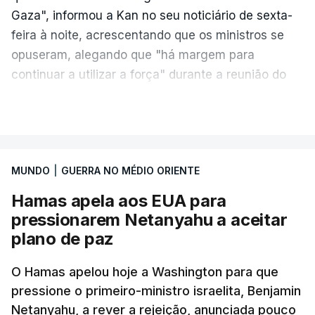
Gaza", informou a Kan no seu noticiário de sexta-
feira à noite, acrescentando que os ministros se
opuseram, alegando que "há margem para
continuar a utilizar a força" durante a reunião do
Gabinete de Segurança de quinta-feira.
VER MAIS
A ideia de uma trégua tem a ver com a
necessidade de travar os ataques com vista à
aplicação do plano de desarmamento do Hamas.
MUNDO
|
GUERRA NO MÉDIO ORIENTE
Hamas apela aos EUA para
Além disso, o correspondente do canal de
pressionarem Netanyahu a aceitar
televisão israelita i24News, que também teve
plano de paz
acesso às deliberações do Gabinete, recordou na
sexta-feira que, após a reunião, ficou por decidir a
O Hamas apelou hoje a Washington para que
autorização formal de Israel para a entrada em
pressione o primeiro-ministro israelita, Benjamin
Gaza da Força Internacional de Estabilização, um
Netanyahu, a rever a rejeição, anunciada pouco