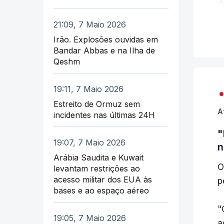
d
21:09, 7 Maio 2026
"
Irão. Explosões ouvidas em
g
Bandar Abbas e na Ilha de
c
Qeshm
19:11, 7 Maio 2026
Estreito de Ormuz sem
A
incidentes nas últimas 24H
"
19:07, 7 Maio 2026
n
Arábia Saudita e Kuwait
O
levantam restrições ao
acesso militar dos EUA às
p
bases e ao espaço aéreo
"
19:05, 7 Maio 2026
a