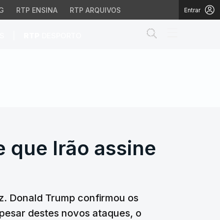
G
RTP ENSINA
RTP ARQUIVOS
Entrar
Abrir campo de
|
S
RTP
DESPORTO
 que Irão assine um ac
 que Irão assine
uz. Donald Trump confirmou os
pesar destes novos ataques, o