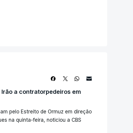
ão, na sequência destes incidentes das
 aguarda a resposta de Teerão à
Oriente. Mas até agora o Irão ainda
oite o Irão acusou os Estados Unidos
Irão a contratorpedeiros em
vam pelo Estreito de Ormuz em direção
es na quinta-feira, noticiou a CBS