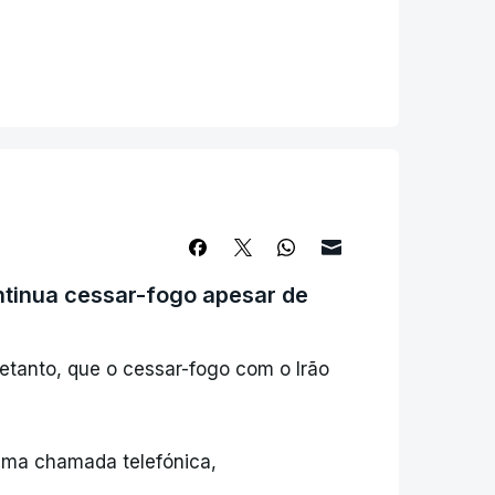
dial acabaram de transitar, com
o. Não houve danos nos três
os atacantes iranianos", escreveu.
tinua cessar-fogo apesar de
etanto, que o cessar-fogo com o Irão
numa chamada telefónica,
.