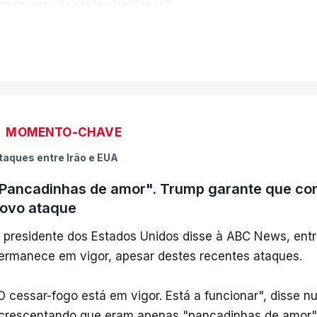
anos aos atacantes iranianos".
VER MAIS
Três contratorpedeiros norte-americanos de classe mun
rande sucesso, pelo Estreito de Ormuz, sob fogo inimig
ontratorpedeiros, mas foram causados ​​grandes danos a
MOMENTO-CHAVE
taques entre Irão e EUA
Pancadinhas de amor". Trump garante que con
ovo ataque
 presidente dos Estados Unidos disse à ABC News, entr
ermanece em vigor, apesar destes recentes ataques.
O cessar-fogo está em vigor. Está a funcionar", disse 
crescentando que eram apenas "pancadinhas de amor"