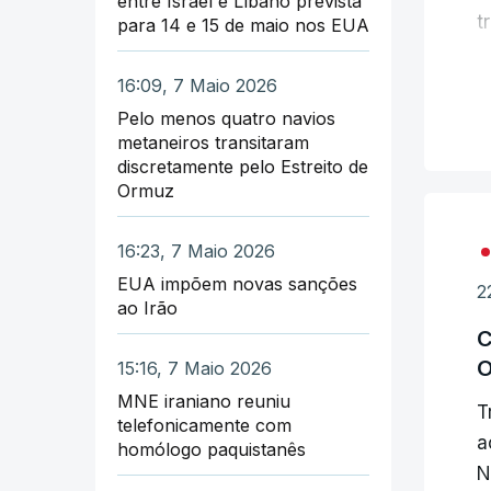
entre Israel e Líbano prevista
t
para 14 e 15 de maio nos EUA
E
16:09, 7 Maio 2026
ú
Pelo menos quatro navios
metaneiros transitaram
discretamente pelo Estreito de
E
Ormuz
p
n
16:23, 7 Maio 2026
d
EUA impõem novas sanções
2
ao Irão
C
O
15:16, 7 Maio 2026
MNE iraniano reuniu
T
telefonicamente com
a
homólogo paquistanês
N