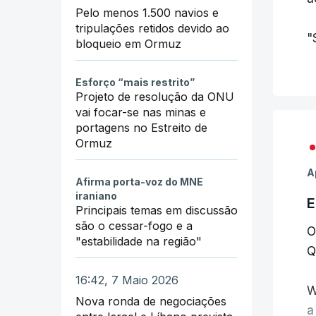
Pelo menos 1.500 navios e
tripulações retidos devido ao
"
bloqueio em Ormuz
Esforço “mais restrito”
Projeto de resolução da ONU
vai focar-se nas minas e
portagens no Estreito de
Ormuz
A
Afirma porta-voz do MNE
iraniano
E
Principais temas em discussão
são o cessar-fogo e a
O
"estabilidade na região"
Q
16:42, 7 Maio 2026
W
Nova ronda de negociações
a