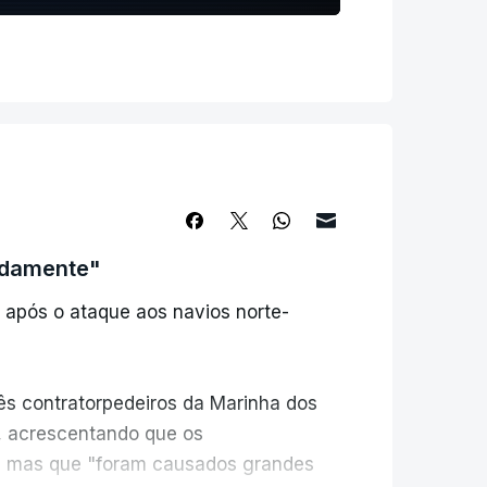
idamente"
 após o ataque aos navios norte-
rês contratorpedeiros da Marinha dos
o, acrescentando que os
 mas que "foram causados ​​grandes