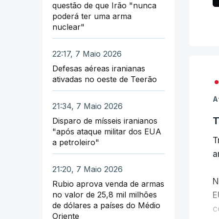
questão de que Irão "nunca
poderá ter uma arma
nuclear"
22:17, 7 Maio 2026
Defesas aéreas iranianas
ativadas no oeste de Teerão
A
21:34, 7 Maio 2026
T
Disparo de mísseis iranianos
"após ataque militar dos EUA
T
a petroleiro"
a
21:20, 7 Maio 2026
N
Rubio aprova venda de armas
no valor de 25,8 mil milhões
E
de dólares a países do Médio
c
Oriente