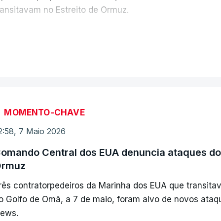
ransitavam no Estreito de Ormuz.
ntretanto, foi acionada a defesa aérea na capital do Ir
VER MAIS
ltimas horas.
stes ataques mútuos acontecem numa altura em que se
roposta norte-americana para acabar a guerra no Médio 
ão deu qualquer reposta a essa proposta de paz. Esta n
MOMENTO-CHAVE
e estarem a violar o cessar-fogo em vigor.
2:58, 7 Maio 2026
omando Central dos EUA denuncia ataques do 
rmuz
rês contratorpedeiros da Marinha dos EUA que transita
o Golfo de Omã, a 7 de maio, foram alvo de novos ataqu
ews.
ERRO
100