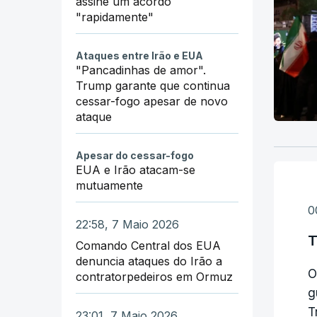
assine um acordo
"rapidamente"
Ataques entre Irão e EUA
"Pancadinhas de amor".
Trump garante que continua
cessar-fogo apesar de novo
ataque
Apesar do cessar-fogo
EUA e Irão atacam-se
mutuamente
0
22:58, 7 Maio 2026
T
Comando Central dos EUA
denuncia ataques do Irão a
O
contratorpedeiros em Ormuz
g
T
23:01, 7 Maio 2026