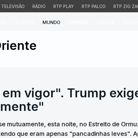
TELEVISÃO
RÁDIO
RTP PLAY
RTP PALCO
RTP ZIG ZA
026
EUROPA
MUNDO
OPINIÃO
VÍDEOS
ÁUDIO
em vigor". Trump exige
riente
 em vigor". Trump exige
amente"
se mutuamente, esta noite, no Estreito de Orm
izendo que eram apenas "pancadinhas leves". A