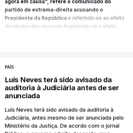
agora em causa", refere o comunicado do
partido de extrema-direita acusando o
Presidente da República
e referindo-se ao efeito
devolutivo dos recursos (mantendo-se o efeito
suspensivo) e o aumento do prazo para detenção
VER MAIS
em centro de acolhimento temporário.
Chega refere ainda que Seguro tem reservas
PAÍS
quanto à possibilidade de expulsar do país
cidadãos adultos em situação ilegal, se
Luís Neves terá sido avisado da
tiverem filhos menores.
auditoria à Judiciária antes de ser
anunciada
“Com esta acção de Seguro, sendo atingido o
prazo de 60 dias, os imigrantes terão que ser
Luís Neves terá sido avisado da auditoria à
Judiciária, antes mesmo de ser anunciada pelo
libertados,
ainda que os seus pedidos de asilo
Ministério da Justiça. De acordo com o jornal
tenham sido rejeitados pelas autoridades