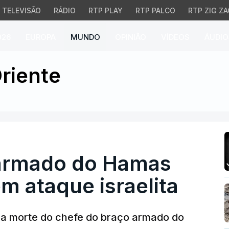
TELEVISÃO
RÁDIO
RTP PLAY
RTP PALCO
RTP ZIG ZA
026
EUROPA
MUNDO
OPINIÃO
VÍDEOS
ÁUDIO
mado do Hamas em Gaza
riente
 armado do Hamas
m ataque israelita
je a morte do chefe do braço armado do