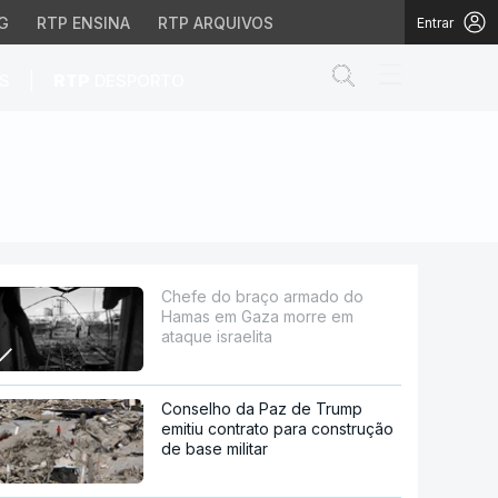
G
RTP ENSINA
RTP ARQUIVOS
Entrar
Abrir campo de
|
S
RTP
DESPORTO
 morre em ataque israe
Chefe do braço armado do
Hamas em Gaza morre em
ataque israelita
Conselho da Paz de Trump
emitiu contrato para construção
de base militar