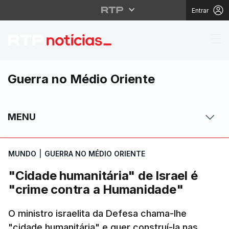
Entrar
"Cidade humanitária" 
Guerra no Médio Oriente
MENU
MUNDO
|
GUERRA NO MÉDIO ORIENTE
"Cidade humanitária" de Israel é
"crime contra a Humanidade"
O ministro israelita da Defesa chama-lhe
"cidade humanitária" e quer construí-la nas