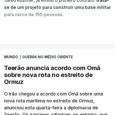
Jared Kushner, já emitiu o primeiro contrato:
trata-
se de um projeto para construir uma base militar
para cerca de 150 pessoas.
Segundo o diário britânico
The Guardian
, este
VER MAIS
posto avançado deverá abrigar tropas
marroquinas. O contrato foi concedido à Arkel
International, uma empresa com sede no Louisiana
MUNDO
|
GUERRA NO MÉDIO ORIENTE
que já colaborou com a Administração norte-
americana em projetos no Médio Oriente,
Teerão anuncia acordo com Omã
nomeadamente no Iraque.
sobre nova rota no estreito de
Ormuz
Com uma área muito reduzida,
esta pequena base
militar deverá ficar nos 60 por cento de
O Irão chegou a acordo com Omã sobre uma
nova rota marítima no estreito de Ormuz,
território de Gaza que Israel controla e a cerca
anunciou esta quarta-feira a diplomacia de
de 1,5 quilómetros da fronteira com Israel.
Teerão. Os iranianos adiantam, no entanto, que