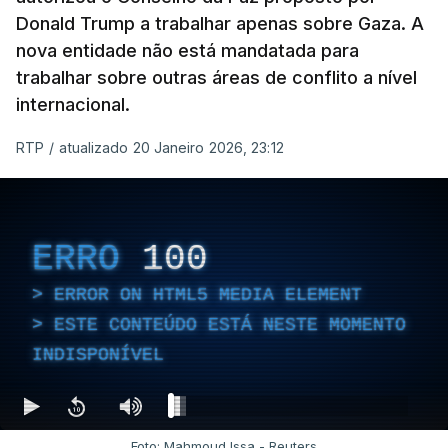
Donald Trump a trabalhar apenas sobre Gaza. A
nova entidade não está mandatada para
trabalhar sobre outras áreas de conflito a nível
internacional.
RTP
/
atualizado 20 Janeiro 2026, 23:12
ERRO
100
ERROR ON HTML5 MEDIA ELEMENT
ESTE CONTEÚDO ESTÁ NESTE MOMENTO
INDISPONÍVEL
Foto: Mahmoud Issa - Reuters