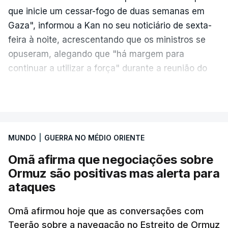
que inicie um cessar-fogo de duas semanas em
Gaza", informou a Kan no seu noticiário de sexta-
feira à noite, acrescentando que os ministros se
opuseram, alegando que "há margem para
continuar a utilizar a força" durante a reunião do
Gabinete de Segurança de quinta-feira.
VER MAIS
A ideia de uma trégua tem a ver com a
necessidade de travar os ataques com vista à
aplicação do plano de desarmamento do Hamas.
MUNDO
|
GUERRA NO MÉDIO ORIENTE
Omã afirma que negociações sobre
Além disso, o correspondente do canal de
Ormuz são positivas mas alerta para
televisão israelita i24News, que também teve
ataques
acesso às deliberações do Gabinete, recordou na
sexta-feira que, após a reunião, ficou por decidir a
Omã afirmou hoje que as conversações com
autorização formal de Israel para a entrada em
Teerão sobre a navegação no Estreito de Ormuz