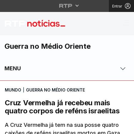
Entrar
Cruz Vermelha já receb
Guerra no Médio Oriente
MENU
MUNDO
|
GUERRA NO MÉDIO ORIENTE
Cruz Vermelha já recebeu mais
quatro corpos de reféns israelitas
A Cruz Vermelha já tem na sua posse quatro
caixões de reféns israelitas mortos em Gaza,