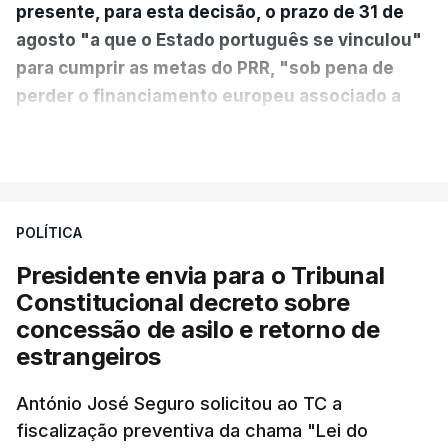
presente, para esta decisão, o prazo de 31 de
agosto "a que o Estado português se vinculou"
para cumprir as metas do PRR, "sob pena de
perder o financiamento europeu associado a
essa reforma específica".
VER MAIS
António José Seguro entende que a reforma reúne
treze apoios sociais "num só" e pretende "tornar o
POLÍTICA
sistema mais simples, mais justo e transparente".
Presidente envia para o Tribunal
"Sempre que seja possível reduzir burocracias,
Constitucional decreto sobre
eliminar sobreposições e garantir que os apoios
concessão de asilo e retorno de
chegam a quem mais necessita, estaremos a dar
estrangeiros
um passo na direção certa", argumenta o
António José Seguro solicitou ao TC a
Presidente da República.
fiscalização preventiva da chama "Lei do