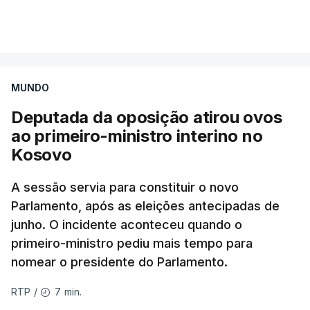
a retoma dos ataques aéreos em Gaza,
interrompidos desde segunda-feira.
"O Hamas aceitou o plano de 15 pontos, mas não
MUNDO
renunciou ao seu objetivo de destruir Israel",
advertiu durante a reunião o brigadeiro-general Ofir
Deputada da oposição atirou ovos
Mizrahi-Rozen, chefe da inteligência militar do
ao primeiro-ministro interino no
Exército israelita, em declarações citadas pelo
Kosovo
jornal Israel Hayom e reproduzidas por outros
A sessão servia para constituir o novo
meios de comunicação social do país.
Parlamento, após as eleições antecipadas de
"É evidente que o Hamas está a tentar passar-nos
junho. O incidente aconteceu quando o
a responsabilidade", acrescentou Mizrahi-Rozen.
primeiro-ministro pediu mais tempo para
nomear o presidente do Parlamento.
Por seu lado, David Zini, chefe do Shin Bet -- o
7 min.
RTP
/
serviço de segurança interna israelita --, advertiu o