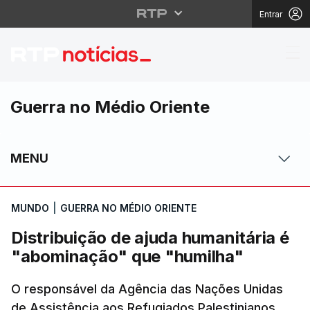
Entrar
Distribuição de ajuda
Guerra no Médio Oriente
MENU
MUNDO
|
GUERRA NO MÉDIO ORIENTE
Distribuição de ajuda humanitária é
"abominação" que "humilha"
O responsável da Agência das Nações Unidas
de Assistência aos Refugiados Palestinianos