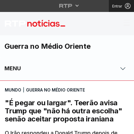
Entrar
"É pegar ou largar". T
Guerra no Médio Oriente
MENU
MUNDO
|
GUERRA NO MÉDIO ORIENTE
"É pegar ou largar". Teerão avisa
Trump que "não há outra escolha"
senão aceitar proposta iraniana
O Irão respondeu a Donald Trump depois de