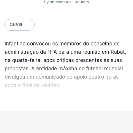
Dylan Martinez . Reuters
OUVIR
Infantino convocou os membros do conselho de
administração da FIFA para uma reunião em Rabat,
na quarta-feira, após críticas crescentes às suas
propostas. A entidade máxima do futebol mundial
divulgou um comunicado de apoio quatro horas
após o final da reunião.
VER MAIS
A UEFA, entidade máxima do futebol europeu,
afirmou no fim de semana que perdeu a
MUNDO
confiança em Infantino, classificando a