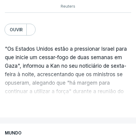
Reuters
OUVIR
"Os Estados Unidos estão a pressionar Israel para
que inicie um cessar-fogo de duas semanas em
Gaza", informou a Kan no seu noticiário de sexta-
feira à noite, acrescentando que os ministros se
opuseram, alegando que "há margem para
continuar a utilizar a força" durante a reunião do
Gabinete de Segurança de quinta-feira.
VER MAIS
A ideia de uma trégua tem a ver com a
necessidade de travar os ataques com vista à
aplicação do plano de desarmamento do Hamas.
MUNDO