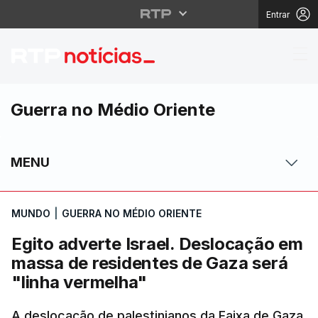
Entrar
Egito adverte Israel.
Guerra no Médio Oriente
MENU
MUNDO
|
GUERRA NO MÉDIO ORIENTE
Egito adverte Israel. Deslocação em
massa de residentes de Gaza será
"linha vermelha"
A deslocação de palestinianos da Faixa de Gaza