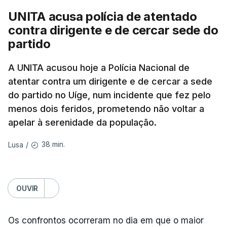
UNITA acusa polícia de atentado
Além disso, o correspondente do canal de
contra dirigente e de cercar sede do
televisão israelita i24News, que também teve
partido
acesso às deliberações do Gabinete, recordou na
sexta-feira que, após a reunião, ficou por decidir a
A UNITA acusou hoje a Polícia Nacional de
autorização formal de Israel para a entrada em
atentar contra um dirigente e de cercar a sede
Gaza da Força Internacional de Estabilização, um
do partido no Uíge, num incidente que fez pelo
contingente multinacional proposto no âmbito do
menos dois feridos, prometendo não voltar a
Conselho da Paz promovido por Trump.
apelar à serenidade da população.
Meios de comunicação social israelitas
38 min.
Lusa
/
informaram, após a reunião do Gabinete de
Segurança do país, que o órgão presidido por
Netanyahu exigiu durante a sessão de quinta-feira
OUVIR
a retoma dos ataques aéreos em Gaza,
interrompidos desde segunda-feira.
Os confrontos ocorreram no dia em que o maior