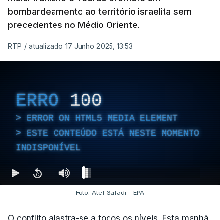
bombardeamento ao território israelita sem
precedentes no Médio Oriente.
RTP
/
atualizado 17 Junho 2025, 13:53
ERRO
100
ERROR ON HTML5 MEDIA ELEMENT
ESTE CONTEÚDO ESTÁ NESTE MOMENTO
INDISPONÍVEL
Foto: Atef Safadi - EPA
O conflito alastra-se a todos os níveis. Esta manhã