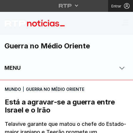
Entrar
Está a agravar-se a gue
Guerra no Médio Oriente
MENU
MUNDO
|
GUERRA NO MÉDIO ORIENTE
Está a agravar-se a guerra entre
Israel e o Irão
Telavive garante que matou o chefe do Estado-
maior iraniano e Teerão promete um