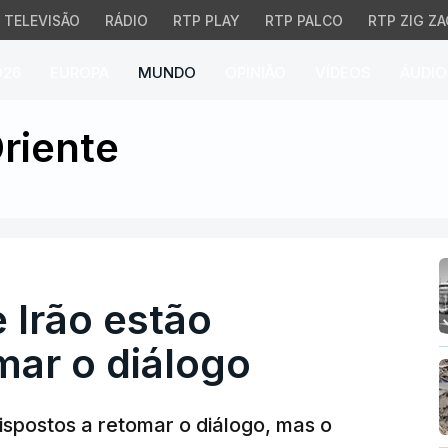
TELEVISÃO
RÁDIO
RTP PLAY
RTP PALCO
RTP ZIG ZA
026
EUROPA
MUNDO
OPINIÃO
VÍDEOS
ÁUDIO
rão estão dispostos a r
riente
 Irão estão
mar o diálogo
ispostos a retomar o diálogo, mas o