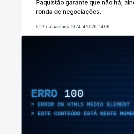
Paquistão garante que não há, ai
ronda de negociações.
RTP
/
atualizado 16 Abril 2026, 14:06
ERRO
100
ERROR ON HTML5 MEDIA ELEMENT
ESTE CONTEÚDO ESTÁ NESTE MOME