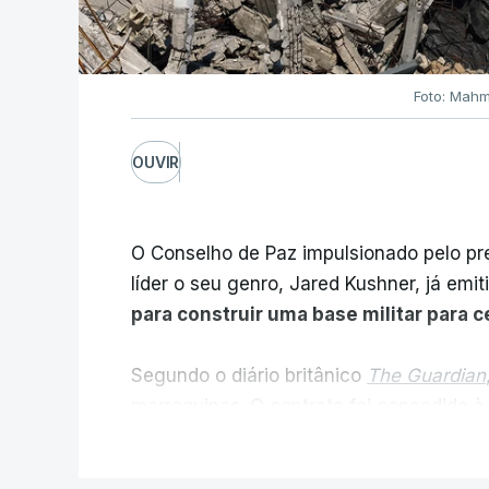
Foto: Mahm
OUVIR
O Conselho de Paz impulsionado pelo p
líder o seu genro, Jared Kushner, já emit
para construir uma base militar para 
Segundo o diário britânico
The Guardian
marroquinas. O contrato foi concedido à
Louisiana que já colaborou com a Admin
V
Médio Oriente, nomeadamente no Iraqu