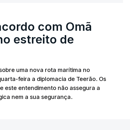
uena base militar deverá ficar nos 60 por
 controla e a cerca de 1,5 quilómetros da
 acordo com Omã
forma, uma extração rápida em caso de
no estreito de
az, a organização está na “fase final de
 deles “diz respeito às instalações de apoio à
sobre uma nova rota marítima no
uarta-feira a diplomacia de Teerão. Os
ciais para o futuro de Gaza”, acrescenta este
ue este entendimento não assegura a
égica nem a sua segurança.
litar
para uma futura Força Internacional de
ra 5.000 militares.