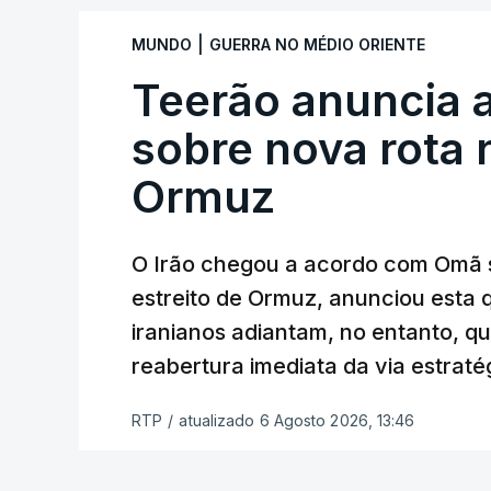
Com uma área muito reduzida,
esta peq
|
MUNDO
GUERRA NO MÉDIO ORIENTE
cento de território de Gaza que Israel
Teerão anuncia
fronteira com Israel. Permite, desta 
ataque.
sobre nova rota 
Ormuz
Segundo um funcionário do Conselho de P
preparação de vários contratos” e que um
Força Internacional de Estabilização”.
O Irão chegou a acordo com Omã 
estreito de Ormuz, anunciou esta q
“Este contrato será um dos muitos essen
iranianos adiantam, no entanto, q
funcionário.
reabertura imediata da via estrat
Inicialmente, os
planos para esta base mi
RTP
/
atualizado 6 Agosto 2026, 13:46
Estabilização previam uma capacidade pa