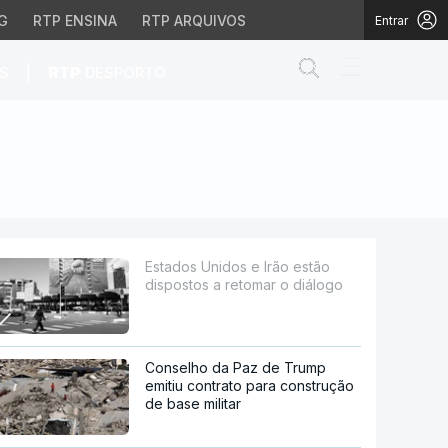
G
RTP ENSINA
RTP ARQUIVOS
Entrar
Abrir campo de
|
S
RTP
DESPORTO
etomar o diálogo
Estados Unidos e Irão estão
dispostos a retomar o diálogo
Conselho da Paz de Trump
emitiu contrato para construção
de base militar