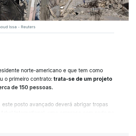
oud Issa - Reuters
residente norte-americano e que tem como
iu o primeiro contrato:
trata-se de um projeto
cerca de 150 pessoas.
, este posto avançado deverá abrigar tropas
 Arkel International, uma empresa com sede no
istração norte-americana em projetos no
ER MAIS
e.