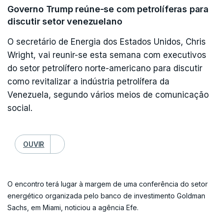
Lembrou ainda que a líder da oposição, María Corina
Caracas.
Governo Trump reúne-se com petrolíferas para
Machado, vencedora do Prémio Nobel da Paz de 2025, "foi
discutir setor venezuelano
impedida pelo regime de ser candidata presidencial, apesar
de ter ganho as primárias com 93% dos votos a 22 de outubro
A embaixada dos Estados Unidos está fechada há
O secretário de Energia dos Estados Unidos, Chris
de 2023".
sete anos e desde 2010 que não existe qualquer
Wright, vai reunir-se esta semana com executivos
embaixador dos Estados Unidos na Venezuela.
do setor petrolífero norte-americano para discutir
"A popularidade de ambos os candidatos tem aumentado nos
como revitalizar a indústria petrolífera da
Atualmente existe apenas um encarregado de
últimos meses, incluindo entre os setores policial e militar. O
governo eleito tem as equipas e os programas de trabalho
Venezuela, segundo vários meios de comunicação
negócios no país.
prontos para serem implementados imediatamente, para
social.
garantir uma transição ordenada que assegure o Estado de
direito, o respeito pelos direitos humanos e a confiança",
afirmou.
OUVIR
O representante panamiano acrescentou que "qualquer
tentativa de estabelecer um governo permanente chefiado
O encontro terá lugar à margem de uma conferência do setor
por figuras do aparelho repressivo, como Delcy Rodríguez,
energético organizada pelo banco de investimento Goldman
constituiria uma continuação do sistema e não uma transição
Sachs, em Miami, noticiou a agência Efe.
genuína".