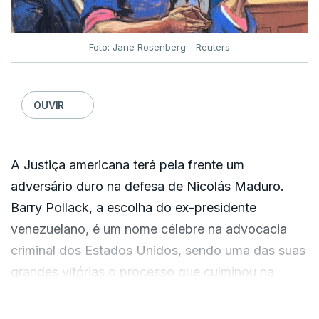
Foto: Jane Rosenberg - Reuters
OUVIR
A Justiça americana terá pela frente um
adversário duro na defesa de Nicolás Maduro.
Barry Pollack, a escolha do ex-presidente
venezuelano, é um nome célebre na advocacia
criminal dos Estados Unidos, sendo uma das suas
grandes vitórias o processo que culminou na
libertação de Julian Assange. Um processo que
VER MAIS
poderia ter dado em prisão perpétua ou mesmo a