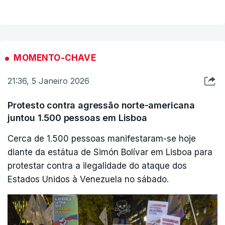
pena de morte para o fundador do WikiLeaks.
Eram cerca das cinco da tarde (hora de Lisboa)
quando o agora ex-presidente da Venezuela,
MOMENTO-CHAVE
Nicolás Maduro, e a mulher, Cilia Flores,
21:36, 5 Janeiro 2026
chegaram ao tribunal federal Daniel Patrick
Moynihan, em Manhattan, Nova Iorque.
Protesto contra agressão norte-americana
juntou 1.500 pessoas em Lisboa
Nicolás Maduro enfrenta acusações de
Cerca de 1.500 pessoas manifestaram-se hoje
narcoterrorismo no Distrito Sul de Nova Iorque e
diante da estátua de Simón Bolívar em Lisboa para
será defendido por Barry Pollack, um dos mais
protestar contra a ilegalidade do ataque dos
conhecidos advogados na área do crime, com
Estados Unidos à Venezuela no sábado.
muitos processos célebres no currículo.
Com mais de 30 anos de experiência, Barry Pollack é