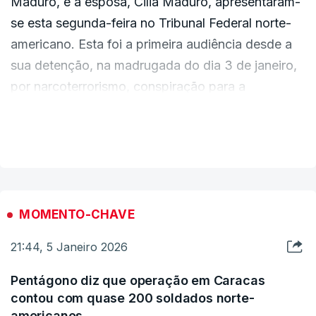
Maduro, e a esposa, Cilia Maduro, apresentaram-
se esta segunda-feira no Tribunal Federal norte-
americano. Esta foi a primeira audiência desde a
sua detenção, na madrugada do dia 3 de janeiro,
por narcoterrorismo, conspiração para a
importação de cocaína e posse de metralhadoras
VER MAIS
e dispositivos destrutivos.
A acusação de que são alvo engloba outros
membros da elite venezuelana, indiciados dos
mesmos crimes de importação de cocaína para os
MOMENTO-CHAVE
Estados Unidos e território aduaneiro americano,
21:44, 5 Janeiro 2026
fabrico e importação ilegal, posse de droga em
aeronaves registadas nos Estados Unidos e uso,
Pentágono diz que operação em Caracas
porte e posse de armas de fogo.
contou com quase 200 soldados norte-
americanos