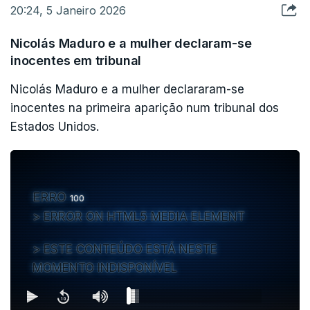
20:24, 5 Janeiro 2026
serem respeitadas a unidade territorial e a
legislação internacional.
Nicolás Maduro e a mulher declaram-se
inocentes em tribunal
Apesar dos gronelandeses já terem rejeitado a
Nicolás Maduro e a mulher declararam-se
anexação dos Estados Unidos como pretende
inocentes na primeira aparição num tribunal dos
Trump, querem também ser independentes da
Estados Unidos.
Dinamarca. Essa poderá ser eventualmente um
fator de negociação para Washington.
ERRO
100
ERROR ON HTML5 MEDIA ELEMENT
ESTE CONTEÚDO ESTÁ NESTE
MOMENTO INDISPONÍVEL