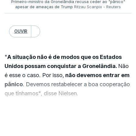
Primeiro-ministro da Gronelândia recusa ceder ao "pânico"
2011, lê-se na acusação. Nove anos mais tarde,
apesar de ameaças de Trump
Ritzau Scanpix - Reuters
num negócio estabelecido com Maduro Guerra,
filho de Nicolás Maduro, as FARC eram
responsáveis pelo transporte de grandes
OUVIR
quantidades de droga e armas para a Colômbia e
para os Estados Unidos.
"
A situação não é de modos que os Estados
Unidos possam conquistar a Gronelândia.
Não
A rede de narcotráfico que engloba o regime de
é esse o caso. Por isso,
não devemos entrar em
Nicolás Maduro estende-se ainda a um dos
pânico
. Devemos restabelecer a boa cooperação
maiores traficantes da Venezuela, Hector
que tínhamos", disse Nielsen.
Rusthenford Guerrero Flores, também conhecido
como Niño Guerrero, que é acusado de trabalhar
Apesar da proposta, o primeiro-ministro prometeu
com traficantes e protegê-los com homens
VER MAIS
firmeza na cooperação.
armados no transporte de cargas, em 2008,
recebendo uma taxa por quilograma de cocaína