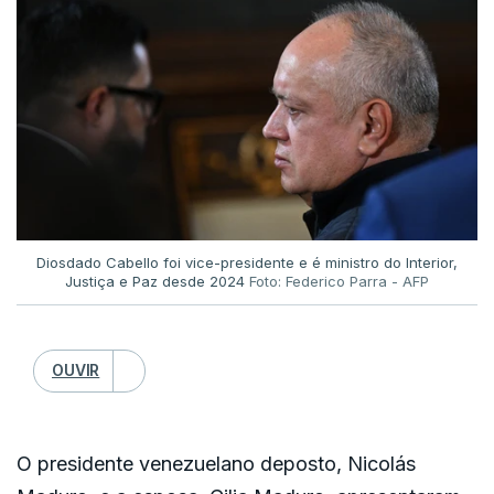
região, mostrando-se preocupado com a possível
"intensificação da instabilidade interna" na Venezuela.
Acrescentou que tais atos "constituem uma
afronta gravíssima à soberania da Venezuela e
(Lusa)
estabelecem um precedente extremamente
perigoso para toda a comunidade internacional".
O embaixador norte-americano na ONU defendeu
as ações dos Estados Unidos. Mike Waltz afirmou
Diosdado Cabello foi vice-presidente e é ministro do Interior,
que se tratou de um ato legítimo de "aplicação da
Justiça e Paz desde 2024
Foto: Federico Parra - AFP
lei" para levar a cabo acusações criminais antigas
contra um líder "ilegítimo".
OUVIR
O presidente venezuelano deposto, Nicolás