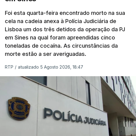
concluído a tempo.
Foi esta quarta-feira encontrado morto na sua
cela na cadeia anexa à Polícia Judiciária de
"Durante o fim de semana e nos últimos dias,
Lisboa um dos três detidos da operação da PJ
apercebamo-nos que ainda estão a ser
em Sines na qual foram apreendidas cinco
convocados professores para reapreciações"
,
toneladas de cocaína. As circunstâncias da
disse a professora à agência Lusa.
"Será
morte estão a ser averiguadas.
praticamente impossível termos a totalidade
das reapreciações na sexta-feira".
RTP
/
atualizado 5 Agosto 2026, 18:47
Segundo os docentes, o processo de reapreciação
está a enfrentar vários constrangimentos. Há
casos em que faltam os modelos preenchidos
pelos alunos com a alegação justificativa para o
pedido de reapreciação, ou os documentos que os
relatores devem preencher.