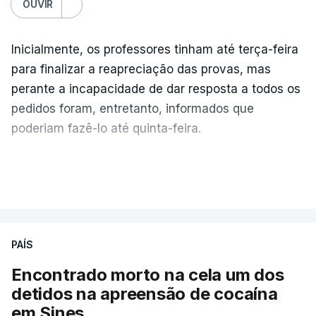
OUVIR
Inicialmente, os professores tinham até terça-feira
para finalizar a reapreciação das provas, mas
perante a incapacidade de dar resposta a todos os
pedidos foram, entretanto, informados que
poderiam fazê-lo até quinta-feira.
A intenção era que os resultados fossem
VER MAIS
publicados no dia seguinte (sexta-feira), o que
poderá não acontecer.
PAÍS
No domingo, estavam concluídos cerca de 50 por
cento dos mais de 20 mil pedidos de reapreciação,
Encontrado morto na cela um dos
mas Cristina Mota, porta-voz da Missão Escola
detidos na apreensão de cocaína
Pública, tem dúvidas de que o processo esteja
em Sines