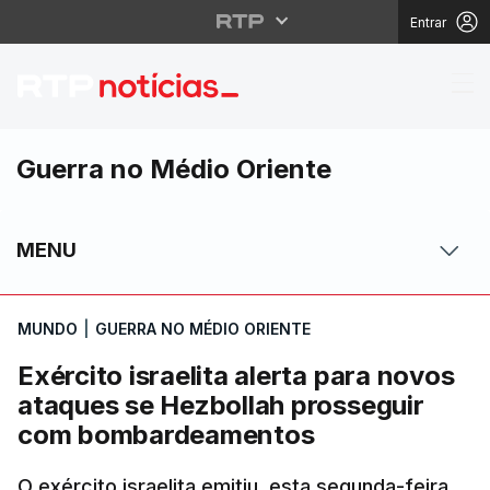
Entrar
Exército israelita al
Guerra no Médio Oriente
MENU
MUNDO
|
GUERRA NO MÉDIO ORIENTE
Exército israelita alerta para novos
ataques se Hezbollah prosseguir
com bombardeamentos
O exército israelita emitiu, esta segunda-feira,