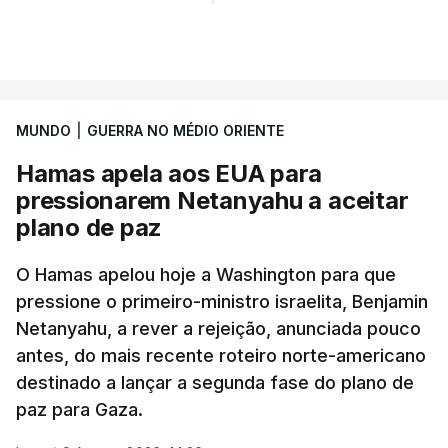
Gabinete de Segurança de quinta-feira.
VER MAIS
A ideia de uma trégua tem a ver com a
necessidade de travar os ataques com vista à
aplicação do plano de desarmamento do Hamas.
MUNDO
|
GUERRA NO MÉDIO ORIENTE
Hamas apela aos EUA para
Além disso, o correspondente do canal de
pressionarem Netanyahu a aceitar
televisão israelita i24News, que também teve
plano de paz
acesso às deliberações do Gabinete, recordou na
sexta-feira que, após a reunião, ficou por decidir a
O Hamas apelou hoje a Washington para que
autorização formal de Israel para a entrada em
pressione o primeiro-ministro israelita, Benjamin
Gaza da Força Internacional de Estabilização, um
Netanyahu, a rever a rejeição, anunciada pouco
contingente multinacional proposto no âmbito do
antes, do mais recente roteiro norte-americano
Conselho da Paz promovido por Trump.
destinado a lançar a segunda fase do plano de
paz para Gaza.
Meios de comunicação social israelitas
informaram, após a reunião do Gabinete de