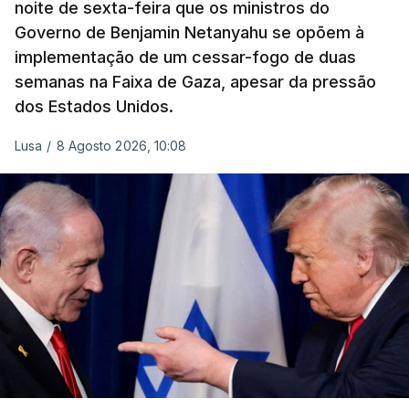
noite de sexta-feira que os ministros do
ayatollah Ali Khamenei, e outros membros da
Governo de Benjamin Netanyahu se opõem à
família.
implementação de um cessar-fogo de duas
semanas na Faixa de Gaza, apesar da pressão
As imagens mostram Mojtaba Khamenei no que
dos Estados Unidos.
será uma aula religiosa, mas sem qualquer
indicação adicional.
Lusa
/
8 Agosto 2026, 10:08
ERRO
100
ERROR ON HTML5 MEDIA ELEMENT
ESTE CONTEÚDO ESTÁ NESTE
MOMENTO INDISPONÍVEL