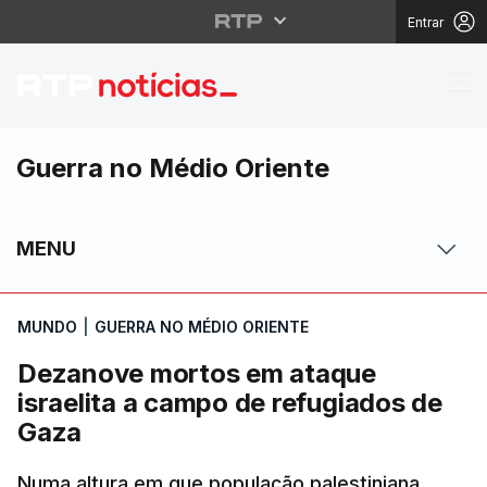
Entrar
Dezanove mortos em at
Guerra no Médio Oriente
MENU
MUNDO
|
GUERRA NO MÉDIO ORIENTE
Dezanove mortos em ataque
israelita a campo de refugiados de
Gaza
Numa altura em que população palestiniana