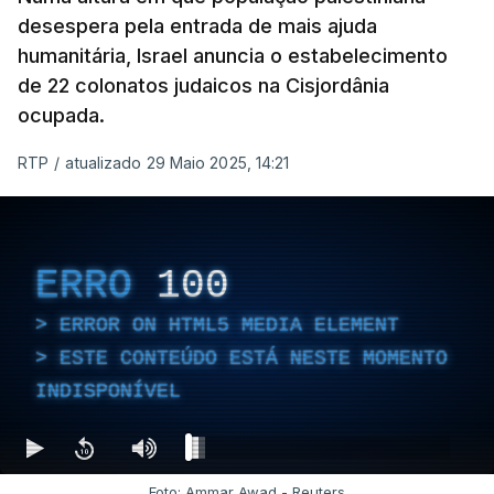
desespera pela entrada de mais ajuda
humanitária, Israel anuncia o estabelecimento
de 22 colonatos judaicos na Cisjordânia
ocupada.
RTP
/
atualizado 29 Maio 2025, 14:21
ERRO
100
ERROR ON HTML5 MEDIA ELEMENT
ESTE CONTEÚDO ESTÁ NESTE MOMENTO
INDISPONÍVEL
Foto: Ammar Awad - Reuters