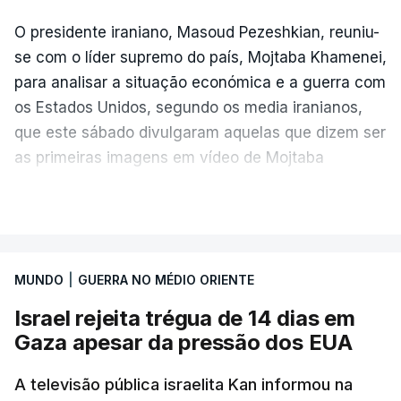
O presidente iraniano, Masoud Pezeshkian, reuniu-
se com o líder supremo do país, Mojtaba Khamenei,
para analisar a situação económica e a guerra com
os Estados Unidos, segundo os media iranianos,
que este sábado divulgaram aquelas que dizem ser
as primeiras imagens em vídeo de Mojtaba
Khamenei desde o início da guerra.
VER MAIS
O vídeo de 12 segundos, sem aúdio, data ou local
de gravação, foi colocado pela agência de notícias
Mehr na rede social Telegram, como aquilo que
MUNDO
|
GUERRA NO MÉDIO ORIENTE
pode ser considerada uma resposta à imprensa
Israel rejeita trégua de 14 dias em
israelita, que nos últimos tempos vem dando conta
Gaza apesar da pressão dos EUA
de que o líder supremo iraniano estará em estado
crítico na sequência do bombardeamento que no
A televisão pública israelita Kan informou na
último dia de fevereiro passado matou o pai, o