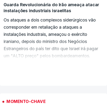
mundial de petróleo e gás, bem como outros
Guarda Revolucionária do Irão ameaça atacar
produtos essenciais.
instalações industriais israelitas
Enviar feedback e opiniões
Os ataques a dois complexos siderúrgicos vão
corresponder em retaliação a ataques a
instalações industrais, ameaçou o exército
iraniano, depois do ministro dos Negócios
Estrangeiros do país ter dito que Israel irá pagar
um "ALTO preço" pelos bombardeamentos.
As forças israelitas visaram na sexta-feira vários
VER MAIS
locais nucleares iranianos, incluindo uma central
de urânio e um reactor de água pesada no centro
do Irão.
MOMENTO-CHAVE
Mais a oeste, o exército israelita atingiu duas