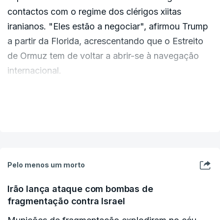
contactos com o regime dos clérigos xiitas
iranianos. "Eles estão a negociar", afirmou Trump
a partir da Florida, acrescentando que o Estreito
de Ormuz tem de voltar a abrir-se à navegação
internacional.
Durante o seu discurso na Cimeira de Prioridades
VER MAIS
da FII em Miami Beach, o Donald Trump referiu-se
ao Estreito de Ormuz como o “Estreito de Trump”.
“Têm de abrir, têm de abrir o Estreito de Trump.
Pelo menos um morto
Quer dizer, Ormuz”, disse à plateia.
Irão lança ataque com bombas de
fragmentação contra Israel
“Desculpem, peço desculpa. Que erro terrível”,
disse em tom de brincadeira. “As notícias falsas