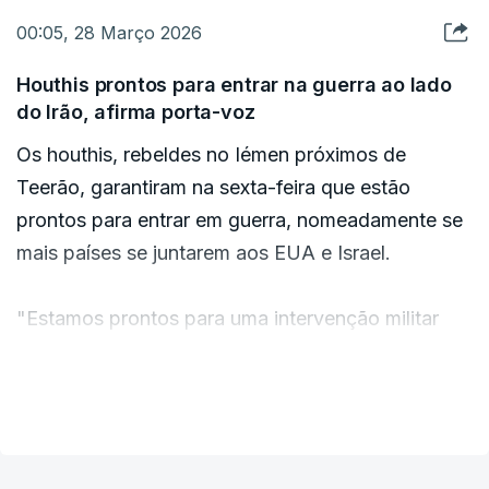
00:05, 28 Março 2026
Houthis prontos para entrar na guerra ao lado
do Irão, afirma porta-voz
Os houthis, rebeldes no Iémen próximos de
Teerão, garantiram na sexta-feira que estão
prontos para entrar em guerra, nomeadamente se
mais países se juntarem aos EUA e Israel.
"Estamos prontos para uma intervenção militar
direta em caso de uma nova aliança com os
Estados Unidos e Israel contra o Irão (...), de
VER MAIS
operações hostis contra o Irão ou qualquer país
muçulmano a partir do Mar Vermelho (...), e em
caso de continuação da escalada contra a