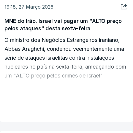
19:18, 27 Março 2026
siderurgias na cidade de Isfahan, segundo a
emissora estatal Islamic Republic of Iran
MNE do Irão. Israel vai pagar um "ALTO preço
Broadcasting (IRIB). Num desses ataques morreu
pelos ataques" desta sexta-feira
pelo menos uma pessoa e outras 15 ficaram
O ministro dos Negócios Estrangeiros iraniano,
feridas, informou a IRIB na sexta-feira.
Abbas Araghchi, condenou veementemente uma
série de ataques israelitas contra instalações
nucleares no país na sexta-feira, ameaçando com
um "ALTO preço pelos crimes de Israel".
As forças israelitas visaram na sexta-feira vários
locais nucleares iranianos, incluindo uma central
VER MAIS
de urânio e um reactor de água pesada no centro
do Irão.