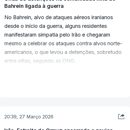
Bahrein ligada à guerra
dos EUA em Bagdad.
No Bahrein, alvo de ataques aéreos iranianos
O Iraque e os EUA estão empenhados em manter
desde o início da guerra, alguns residentes
o Iraque "fora do âmbito do conflito militar em
manifestaram simpatia pelo Irão e chegaram
curso na região", concluiu o comunicado.
mesmo a celebrar os ataques contra alvos norte-
americanos, o que levou a detenções, sobretudo
entre xiitas, segundo as ONG.
Desde 28 de Fevereiro, primeiro dia do conflito no
VER MAIS
Médio Oriente, as autoridades detiveram cerca de
200 pessoas, segundo o Instituto Bahrein para os
Direitos e a Democracia (BIRD), uma ONG
sediada no Reino Unido, e o Centro Al Amal para
20:39, 27 Março 2026
os Direitos Humanos e a Justiça, por vezes sob