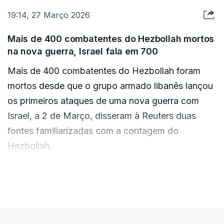
Mais a oeste, o exército israelita atingiu duas
19:14, 27 Março 2026
siderurgias na cidade de Isfahan, segundo a
emissora estatal Islamic Republic of Iran
Mais de 400 combatentes do Hezbollah mortos
na nova guerra, Israel fala em 700
Broadcasting (IRIB). Num desses ataques morreu
pelo menos uma pessoa e outras 15 ficaram
Mais de 400 combatentes do Hezbollah foram
feridas, informou a IRIB na sexta-feira.
mortos desde que o grupo armado libanês lançou
os primeiros ataques de uma nova guerra com
“Israel alega ter agido em coordenação com os
Israel, a 2 de Março, disseram à Reuters duas
EUA”, publicou Araghchi no X, acrescentando que
fontes familiarizadas com a contagem do
o ataque israelita “contradiz” o prazo alargado
Hezbollah.
por Trump para que Teerão renuncie ao controlo
do estreito.
O número representa o primeiro balanço geral
VER MAIS
divulgado dos combatentes do Hezbollah mortos
“O Irão vai cobrar um preço ALTO pelos crimes de
na crescente campanha aérea e terrestre de Israel
Israel”, acrescentou Araghchi.
no Líbano. O grupo emitiu comunicados