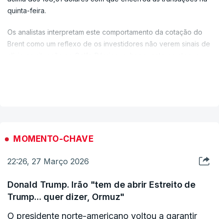
quinta-feira.
Os analistas interpretam este comportamento da cotação do
Brent como um reflexo de os investidores não verem sinais de
alívio na situação no Golfo Pérsico, subsequente ao ataque
israelo-norte-americano ao Irão.
VER MAIS
MOMENTO-CHAVE
22:26, 27 Março 2026
Donald Trump. Irão "tem de abrir Estreito de
Trump... quer dizer, Ormuz"
O presidente norte-americano voltou a garantir