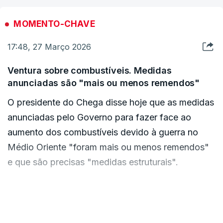
segundo os dados recolhidos pela agência EFE.
MOMENTO-CHAVE
Por sua vez, o WTI, a negociar em Nova Iorque,
17:48, 27 Março 2026
avançava 4,63%, para os 98,85 dólares por barril.
Ventura sobre combustíveis. Medidas
Os preços do petróleo nos mercados
anunciadas são "mais ou menos remendos"
internacionais voltaram a subir devido à falta de
O presidente do Chega disse hoje que as medidas
progressos nas negociações entre os Estados
anunciadas pelo Governo para fazer face ao
Unidos e o Irão para um cessar-fogo no Médio
aumento dos combustíveis devido à guerra no
Oriente, apesar de o Presidente dos Estados
Médio Oriente "foram mais ou menos remendos"
Unidos, Donald Trump, ter prolongado as tréguas
e que são precisas "medidas estruturais".
com a nação persa até segunda-feira, 06 de abril.
"Portanto, o que o Governo fez hoje foram mais
No sábado assinala-se um mês desde o início do
ou menos alguns remendos, eles não são
VER MAIS
conflito, período em que o barril de Brent subiu
despiciendos, não devem ser desvalorizados, são