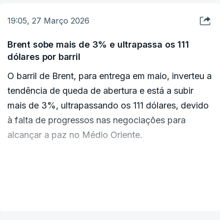
unidade de elite do grupo.
radiação fora da central", afirmou a Agência em
19:05, 27 Março 2026
comunicado.
Brent sobe mais de 3% e ultrapassa os 111
dólares por barril
O barril de Brent, para entrega em maio, inverteu a
tendência de queda de abertura e está a subir
mais de 3%, ultrapassando os 111 dólares, devido
à falta de progressos nas negociações para
alcançar a paz no Médio Oriente.
Pelas 17:00 de Lisboa, após o fecho dos
mercados europeus, o preço do barril de Brent,
VER MAIS
que serve de referência para as importações
europeias, subia 3,42% para 111,70 dólares,