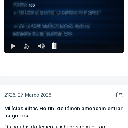
ERRO
100
ERROR ON HTML5 MEDIA ELEMENT
ESTE CONTEÚDO ESTÁ NESTE
MOMENTO INDISPONÍVEL
21:26, 27 Março 2026
Milícias xiitas Houthi do Iémen ameaçam entrar
na guerra
Os houthis do Iémen, alinhados com o Irão,