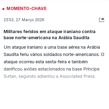
República Islâmica", afirmou o porta-voz do
MOMENTO-CHAVE
grupo rebelde, Yahya Saree, num vídeo publicado
23:53, 27 Março 2026
na rede social X.
Militares feridos em ataque iraniano contra
Até ao momento, os houthis não se envolveram
base norte-americana na Arábia Saudita
no conflito iniciado a 28 de fevereiro. Com o
Um ataque iraniano a uma base aérea na Arábia
posicionamento estratégico junto ao Mar
Saudita feriu vários soldados norte-americanos. O
Vermelho, estes aliados de Teerão poderão ainda
ataque ocorreu esta sexta-feira e também
assumir um papel decisivo.
danificou aviões estacionados na base Príncipe
Sultan, segundo adiantou a
Associated Press.
Na quarta-feira, o Irão ameaçou responder a uma
eventual invasão terrestre por parte dos Estados
O ataque envolveu um míssil iraniano e drones e
Unidos com mais ataques na região,
danificou várias aeronaves de reabastecimento.
VER MAIS
nomeadamente dando início a uma nova frente da
Não se sabe quantos soldados ficaram feridos ou
guerra no Mar Vermelho, junto ao Iémen.