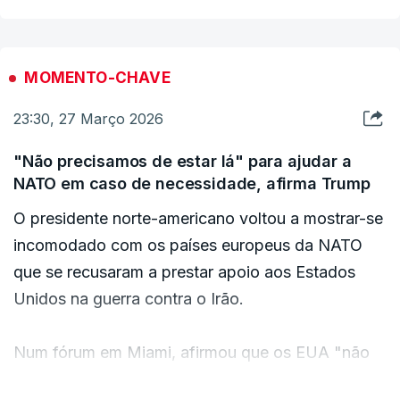
a gravidade dos ferimentos.
Fontes oficiais norte-americanas e árabes
MOMENTO-CHAVE
indicaram ao
Wall Street Journal
que dez militares
23:30, 27 Março 2026
norte-americanos ficaram feridos, dois deles em
estado grave.
"Não precisamos de estar lá" para ajudar a
NATO em caso de necessidade, afirma Trump
A base da força aérea de Principe Sultan é uma
O presidente norte-americano voltou a mostrar-se
das maior dos Estados Unidos na região do
incomodado com os países europeus da NATO
Médio Oriente.
que se recusaram a prestar apoio aos Estados
Unidos na guerra contra o Irão.
Desde o início do conflito com o Irão, a 28 de
fevereiro, morreram 13 militares norte-americanos
Num fórum em Miami, afirmou que os EUA "não
e mais de 300 ficaram feridos.
precisam de estar lá para ajudar a NATO",