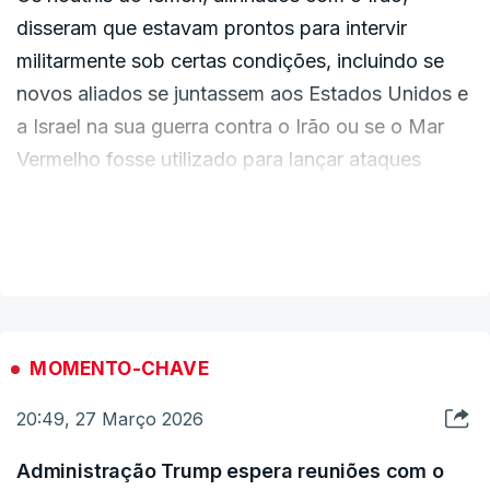
disseram que estavam prontos para intervir
militarmente sob certas condições, incluindo se
novos aliados se juntassem aos Estados Unidos e
a Israel na sua guerra contra o Irão ou se o Mar
Vermelho fosse utilizado para lançar ataques
contra o Irão.
VER MAIS
O porta-voz militar Yahya Saree fez as
declarações num discurso televisivo, à medida
que a guerra entre os EUA e Israel contra Teerão
se aproximava do fim da sua quarta semana.
MOMENTO-CHAVE
20:49, 27 Março 2026
"Estamos prontos para uma intervenção militar
direta no caso de uma nova aliança com os
Administração Trump espera reuniões com o
Estados Unidos e Israel contra o Irão", declarou.