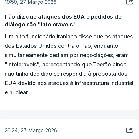
19:59, 27 Março 2026
A Guarda não especificou os proprietários dos
Irão diz que ataques dos EUA e pedidos de
três navios obrigados a regressar.
diálogo são "intoleráveis"
Um alto funcionário iraniano disse que os ataques
Dois gigantescos navios porta-contentores
dos Estados Unidos contra o Irão, enquanto
pertencentes à empresa de navegação chinesa
simultaneamente pediam por negociações, eram
Cosco, que estão retidos no Golfo desde o início
"intoleráveis", acrescentando que Teerão ainda
da guerra, também foram obrigados a regressar,
não tinha decidido se respondia à proposta dos
de acordo com a plataforma de rastreio marítimo
EUA devido aos ataques à infraestrutura industrial
Kpler.
e nuclear.
Esta decisão levanta novas questões sobre a
capacidade dos navios utilizarem esta rota
marítima estratégica, por onde passam
20:24, 27 Março 2026
normalmente 20 por cento do fornecimento