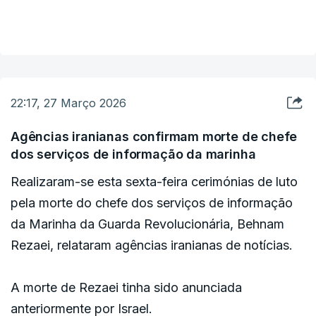
aliança assumiram-se contra o desencadear do
relações com os Emirados Árabes Unidos, o
VER MAIS
conflito no Médio Oriente.
Bahrein e outros países da região, tendo sido já
subscritos por outros países.
A expansão dos Acordos de Abraão mantém-se
22:17, 27 Março 2026
um dos principais objetivos de política externa da
administração Trump.
Agências iranianas confirmam morte de chefe
dos serviços de informação da marinha
"Esperamos que todos os países façam parte dos
Realizaram-se esta sexta-feira cerimónias de luto
Acordos de Abraão", disse o Presidente na sexta-
pela morte do chefe dos serviços de informação
feira, em Miami. "Temos alguns países muito
da Marinha da Guarda Revolucionária, Behnam
corajosos que já o fizeram".
Rezaei, relataram agências iranianas de notícias.
A morte de Rezaei tinha sido anunciada
anteriormente por Israel.