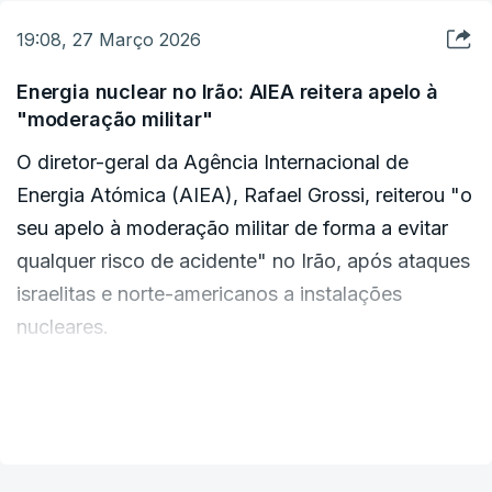
esporádicos sobre a morte de alguns
19:08, 27 Março 2026
combatentes individualmente, mas não forneceu
um balanço geral oficial.
Energia nuclear no Irão: AIEA reitera apelo à
"moderação militar"
Numa guerra de 2023-2024 com Israel, o
O diretor-geral da Agência Internacional de
Hezbollah emitiu comunicados diários de morte
Energia Atómica (AIEA), Rafael Grossi, reiterou "o
por cada combatente morto e afirmou, após a
seu apelo à moderação militar de forma a evitar
guerra, que cerca de 5.000 tinham sido mortos no
qualquer risco de acidente" no Irão, após ataques
total.
israelitas e norte-americanos a instalações
nucleares.
O exército israelita divulgou um número de baixas
superior ao reportado pelas fontes, afirmando
"A AIEA foi informada pelo Irão" sobre um ataque
VER MAIS
esta semana que matou pelo menos 700
que teve como alvo "hoje" a central de Arkadan,
combatentes do Hezbollah no Líbano, incluindo
na província de Yadz (centro do Irão). "Não foi
centenas de membros da Força Radwan, a
comunicado qualquer aumento dos níveis de