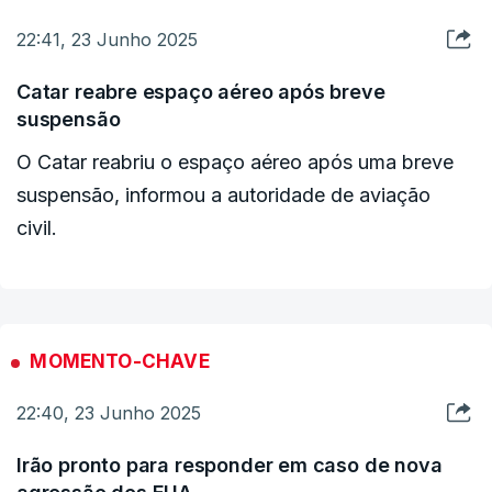
22:41, 23 Junho 2025
🔴 هشدار فوری به کلیه افراد مستقر در منطقه 7 تهران بر اساس ناحیه
مشخص شده قرمز رنگ بر روی نقشه ضمیمه
Catar reabre espaço aéreo após breve
suspensão
⭕️ ارتش اسرائیل همچنان که در روزهای اخیر در سراسر ایران برای
حمله به زیرساخت های نظامی رژیم ایران اقدام کرده است، در این
O Catar reabriu o espaço aéreo após uma breve
ناحیه فعالیت خواهد نمود.
suspensão, informou a autoridade de aviação
⭕️ شهروندان گرامی، بمنظور امنیت…
civil.
pic.twitter.com/etjfe85KlI
— ارتش دفاعی اسرائیل | IDF Farsi (@IDFFarsi)
June 23, 2025
MOMENTO-CHAVE
22:40, 23 Junho 2025
Irão pronto para responder em caso de nova