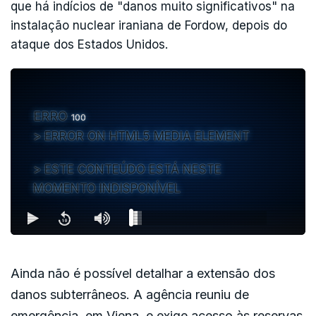
que há indícios de "danos muito significativos" na
instalação nuclear iraniana de Fordow, depois do
ataque dos Estados Unidos.
ERRO
100
ERROR ON HTML5 MEDIA ELEMENT
ESTE CONTEÚDO ESTÁ NESTE
MOMENTO INDISPONÍVEL
Ainda não é possível detalhar a extensão dos
danos subterrâneos. A agência reuniu de
emergência, em Viena, e exige acesso às reservas