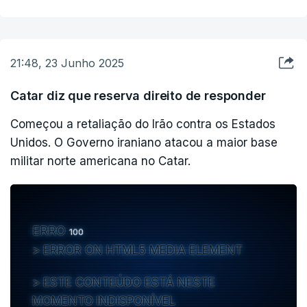
O porta-voz da comissão, Ebrahim Rezaei,
adiantou que de acordo com o projeto de lei, a
21:48, 23 Junho 2025
instalação de câmaras de vigilância, a permissão
de inspeções e o envio de relatórios à AIEA
Catar diz que reserva direito de responder
deverão ficar suspensos enquanto a segurança
Começou a retaliação do Irão contra os Estados
das instalações nucleares não fosse garantida.
Unidos. O Governo iraniano atacou a maior base
militar norte americana no Catar.
O Parlamento iraniano tem ainda de aprovar o
projeto em plenário.
ERRO
100
ERROR ON HTML5 MEDIA ELEMENT
ESTE CONTEÚDO ESTÁ NESTE
MOMENTO INDISPONÍVEL