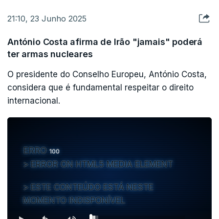
— KHAMENEI.IR | فارسی 🇮🇷 (@Khamenei_fa)
21:10, 23 Junho 2025
June 23, 2025
António Costa afirma de Irão "jamais" poderá
ter armas nucleares
O presidente do Conselho Europeu, António Costa,
considera que é fundamental respeitar o direito
internacional.
ERRO
100
ERROR ON HTML5 MEDIA ELEMENT
ESTE CONTEÚDO ESTÁ NESTE
MOMENTO INDISPONÍVEL