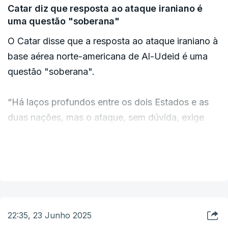
Catar diz que resposta ao ataque iraniano é
uma questão "soberana"
O Catar disse que a resposta ao ataque iraniano à
base aérea norte-americana de Al-Udeid é uma
questão "soberana".
“Há laços profundos entre os dois Estados e as
duas nações, mas o ataque, sem dúvida, exige
uma reunião genuína e uma posição clara”, disse o
porta-voz do Ministério dos Negócios
VER MAIS
Estrangeiros, Majed Al Ansari , numa conferência
de imprensa.
22:35, 23 Junho 2025