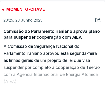
MOMENTO-CHAVE
20:25, 23 Junho 2025
Comissão do Parlamento iraniano aprova plano
para suspender cooperação com AIEA
A Comissão de Segurança Nacional do
Parlamento iraniano aprovou esta segunda-feira
as linhas gerais de um projeto de lei que visa
suspender por completo a cooperação de Teerão
com a Agência Internacional de Energia Atómica
(AIEA).
A informação está a ser avançada pela agência
VER MAIS
estatal Tasmin.