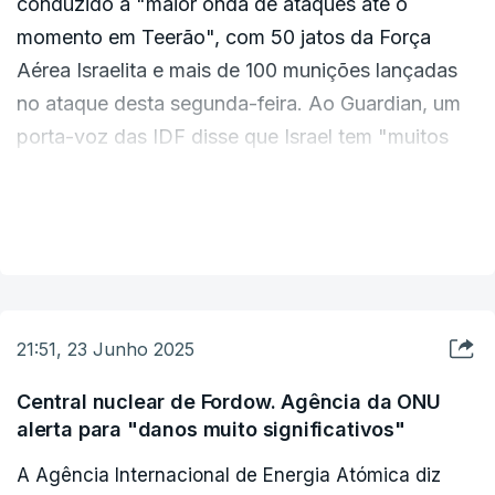
conduzido a "maior onda de ataques até o
momento em Teerão", com 50 jatos da Força
Aérea Israelita e mais de 100 munições lançadas
no ataque desta segunda-feira. Ao Guardian, um
porta-voz das IDF disse que Israel tem "muitos
outros ataques planeados" e confirmou que
tinham como alvo a notória prisão de Evin, em
VER MAIS
Teerão — um "símbolo de opressão para o povo
iraniano".
21:51, 23 Junho 2025
Central nuclear de Fordow. Agência da ONU
alerta para "danos muito significativos"
A Agência Internacional de Energia Atómica diz