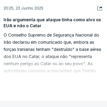
20:25, 23 Junho 2025
Irão argumenta que ataque tinha como alvo os
EUA e não o Catar
O Conselho Supremo de Segurança Nacional do
Irão declarou em comunicado que, embora as
forças iranianas tenham "destruído" a base aérea
dos EUA no Catar, o ataque não "representa
nenhum perigo ao Catar ou ao seu povo". As
autoridades iranianas acrescentam que Teerão
"continua comprometido em manter e dar
continuidade às suas relações calorosas e
VER MAIS
históricas" com o Catar.