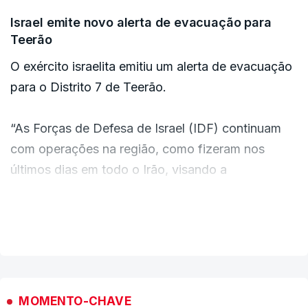
Israel emite novo alerta de evacuação para
Teerão
O exército israelita emitiu um alerta de evacuação
para o Distrito 7 de Teerão.
“As Forças de Defesa de Israel (IDF) continuam
com operações na região, como fizeram nos
últimos dias em todo o Irão, visando a
infraestrutura militar do regime iraniano”, afirmou o
exército israelita numa publicação na rede social
VER MAIS
X.
"A presença nesta zona coloca a sua vida em
risco”, acrescenta Israel.
MOMENTO-CHAVE